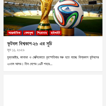
আন্তর্জাতিক
খেলাধুলা
শিরোনাম
হাইলাইট
ফুটবল বিশ্বকাপ-২৬ এর সূচি
জুন ১১, ২০২৬
যুক্তরাষ্ট্র, কানাডা ও মেক্সিকোতে বৃহস্পতিবার শুরু হতে যাচ্ছে বিশ্বকাপ ফুটবলের
২৩তম আসর। তিন দেশের ১৬টি শহরে…