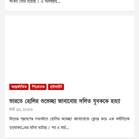
সংকট তৈরি হয়েছে। এ অবস্থায়…
আন্তর্জাতিক
শিরোনাম
হাইলাইট
ভারতে হোলির শুভেচ্ছা জানানোয় দলিত যুবককে হত্যা
মার্চ ১০, ২০২৬
উত্তর প্রদেশের লখনউতে হোলির শুভেচ্ছা জানানোকে কেন্দ্র করে এক মর্মান্তিক
হত্যাকাণ্ডের ঘটনা ঘটেছে। গত ৪ মার্চ…