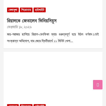
খেলাধুলা
শিরোনাম
হাইলাইট
রিয়ালকে জেতালেন ভিনিয়সিয়ুস
ফেব্রুয়ারি ১৮, ২০২৬
জয়-পরাজয় ছাপিয়ে রিয়াল-বেনফিকা ম্যাচ গুরুত্বপূর্ণ হয়ে উঠল বর্ণবাদ।যেই
সংক্রান্ত অভিযোগ, যার জেরে দ্বিতীয়ার্ধে ১১ মিনিট খেলা…