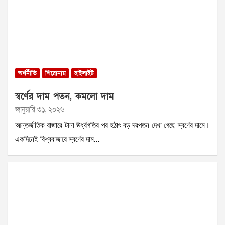
অর্থনীতি
শিরোনাম
হাইলাইট
স্বর্ণের দাম পতন, কমলো দাম
জানুয়ারি ৩১, ২০২৬
আন্তর্জাতিক বাজারে টানা ঊর্ধ্বগতির পর হঠাৎ বড় দরপতন দেখা গেছে স্বর্ণের দামে।
একদিনেই বিশ্ববাজারে স্বর্ণের দাম…