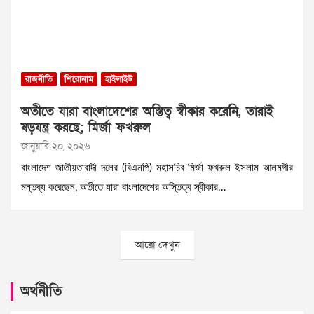
রাজনীতি
শিরোনাম
হাইলাইট
অতীতে যারা বাংলাদেশের অস্তিত্ব স্বীকার করেনি, তারাই
ষড়যন্ত্র করছে; মির্জা ফখরুল
জানুয়ারি ২০, ২০২৬
বাংলাদেশ জাতীয়তাবাদী দলের (বিএনপি) মহাসচিব মির্জা ফখরুল ইসলাম আলমগীর
মন্তব্য করেছেন, অতীতে যারা বাংলাদেশের অস্তিত্ব স্বীকার…
আরো দেখুন
অর্থনীতি