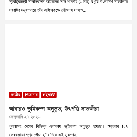
স্বরাষ্ট্রমন্ত্রী সালাহউদ্দিন আহমদের সঙ্গে শনিবার (১ মার্চ) দুপুরে বাংলাদেশ সচিবালয়ে
স্বরাষ্ট্র মন্ত্রণালয়ে তাঁর অফিসকক্ষে সৌজন্য সাক্ষাৎ…
জাতীয়
শিরোনাম
হাইলাইট
আবারও ভূমিকম্প অনুভূত, উৎপত্তি সাতক্ষীরা
ফেব্রুয়ারি ২৭, ২০২৬
খুলনাসহ দেশের বিভিন্ন এলাকায় ভূমিকম্প অনুভূত হয়েছে। শুক্রবার (২৭
ফেব্রুয়ারি) দুপুর পৌনে ২টার দিকে এই ভূকম্পন…