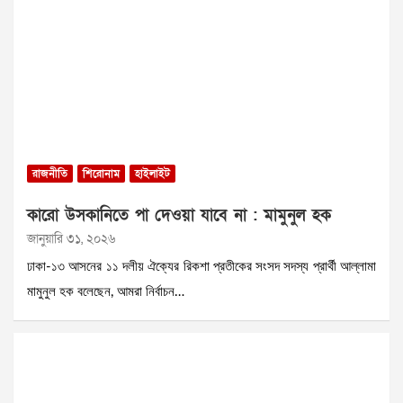
রাজনীতি
শিরোনাম
হাইলাইট
কারো উসকানিতে পা দেওয়া যাবে না : মামুনুল হক
জানুয়ারি ৩১, ২০২৬
ঢাকা-১৩ আসনের ১১ দলীয় ঐক্যের রিকশা প্রতীকের সংসদ সদস্য প্রার্থী আল্লামা
মামুনুল হক বলেছেন, আমরা নির্বাচন…