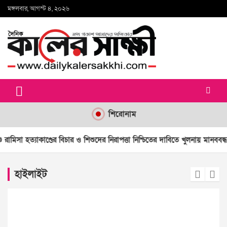
Skip
মঙ্গলবার, আগস্ট ৪, ২০২৬
to
content
কালের সাক্ষী
শিরোনাম
ডের বিচার ও শিশুদের নিরাপত্তা নিশ্চিতের দাবিতে খুলনায় মানববন্ধন
প্রধানমন্ত্র
হাইলাইট