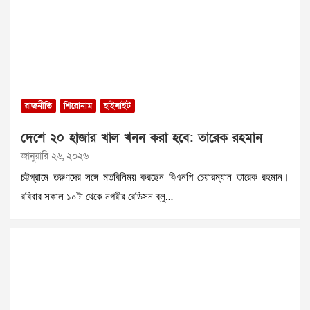
রাজনীতি
শিরোনাম
হাইলাইট
দেশে ২০ হাজার খাল খনন করা হবে: তারেক রহমান
জানুয়ারি ২৬, ২০২৬
চট্টগ্রামে তরুণদের সঙ্গে মতবিনিময় করছেন বিএনপি চেয়ারম্যান তারেক রহমান।
রবিবার সকাল ১০টা থেকে নগরীর রেডিসন ব্লু…