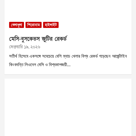
খেলাধুলা
শিরোনাম
হাইলাইট
মেসি-বুসকেতস জুটির রেকর্ড
ফেব্রুয়ারি ১৯, ২০২৬
সতীর্থ হিসেবে একসঙ্গে সবেচেয়ে বেশি ম্যাচ খেলার বিশ্ব রেকর্ড গড়েছেন আর্জেন্টাইন
কিংবদন্তি লিওনেল মেসি ও বিশ্বকাপজয়ী…