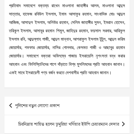
প্রতিবাদ সমাবেশে বক্তব্য রাখেন মাওলানা জাহাঙ্গীর আলম, মাওলানা আব্দুস
সাত্তার, হাফেজ রবিউল ইসলাম, ইমাম আসাফুর রহমান, সাংবাদিক মোঃ আব্দুল
আজিজ, আসাদুল ইসলাম, অলিউর রহমান, সেলিম জাহাঙ্গীর সুমন, ইমরান হোসেন,
তরিকুল ইসলাম, আসাবুর রহমান শিমুল, জাহিদুর রহমান, ফয়সাল সরদার, আরিফুল
ইসলাম রনি, আব্দুল্লাহ গাজী, আব্দুল মান্নান, আশরাফুল ইসলাম টুটুল, আব্দুল করিম
জোয়ার্দার, গফফার জোয়ার্দার, নাসির গোলদার, কেসমত গাজী ও আছাবুর রহমান
জোয়ার্দার। সমাবেশে বক্তরা অবিলম্বে গাজায় ইসরায়েলি নৃশংসতা বন্ধ করার
আহবান এবং ফিলিস্তিনিদের পাশে দাঁড়াতে বিশ্ব মুসলিমদের প্রতি আহবান জানান।
একই সাথে ইসরায়েলী পণ্য বর্জন করতে দেশবাসীর প্রতি আহবান জানান।
Post
পুলিশের নতুন লোগো প্রকাশ
navigation
চিরনিদ্রায় শায়িত হলেন ডুমুরিয়া খর্ণিয়ার ইউপি চেয়ারম্যান দেদার