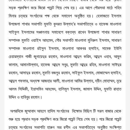
সড়ক প্রদক্ষিণ করে জিরো পয়েন্ট গিয়ে শেষ হয়। এর আগে পৌরসভা মাঠে শহিদ
মিনার চত্বরে সংগঠনের পক্ষ থেকে সমাবেশ অনুষ্ঠিত হয়। হেফাজতে ইসলাম
উপজেলা শাখার সভাপতি মুফতি কুদরত উল্লাহ’র সভাপতিত্বে ও হাফেজ মাওলানা
সাইফুল ইসলামের সঞ্চালনায় সমাবেশে বক্তব্য রাখেন উপজেলা শাখার সাধারণ
সম্পাদক মুফতি ওয়াইস আহমেদ, পৌর সভাপতি মাওলানা মুনিরুল ইসলাম, সাধারণ
সম্পাদক মাওলানা রইসুল ইসলাম, মাওলানা আকবর হুসাইন, সাবেক ইউপি
চেয়ারম্যান গাজী জুনায়েদুর রহমান, মাওলানা আব্দুল করিম, আব্দুল ওহাব, আবুল
কালাম, আমানউল্লাহ, হাফেজ আব্দুস সবুর, মুফতি আব্দুর রহিম, মাওলানা সাঈদুর
রহমান, আসাদুর রহমান, মুফতি বজলুর রহমান, সাইফুল ইসলাম, মোজাম্মেল হুসাইন,
আব্দুল গফফার, অধ্যক্ষ আজহার আলী, মাওলানা আমির উল্লাহ, দ্বীন মোহাম্মদ, নূরে
আলম সিদ্দিকী, ইয়াসমিন আহমেদ, হালিমুল ইসলাম, জামাল উদ্দিন, মুফতি রাহাত
উদ্দিন ও হাবিবুর রহমান।
অপরদিকে জুম্মাবাদ আহলে হাদিস সংগঠনের বিক্ষোভ মিছিল টি সরল বাজার থেকে
শুরু হয়ে প্রধান সড়ক প্রদক্ষিণ করে জিরো পয়েন্ট গিয়ে শেষ হয়। পরে জিরো পয়েন্ট
চত্বরে সংগঠনের সভাপতি হারুন অর রশীদ এর সভাপতিত্বে অনুষ্ঠিত সংক্ষিপ্ত