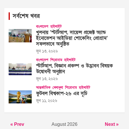
সর্বশেষ খবর
বাংলাদেশ
হাইলাইট
খুলনায় ‘স্টার্টআপ, সায়েন্স প্রজেক্ট অ্যান্ড
ইনোভেশন আইডিয়া শোকেসিং প্রোগ্রাম’
সফলভাবে অনুষ্ঠিত
জুন ১৩, ২০২৬
বাংলাদেশ
শিরোনাম
হাইলাইট
স্টার্টআপ, বিজ্ঞান প্রকল্প ও উদ্ভাবন বিষয়ক
উদ্বোধনী অনুষ্ঠান
জুন ১৩, ২০২৬
আন্তর্জাতিক
খেলাধুলা
শিরোনাম
হাইলাইট
ফুটবল বিশ্বকাপ-২৬ এর সূচি
জুন ১১, ২০২৬
« Prev
August 2026
Next »