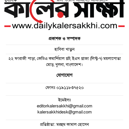
প্রকাশক ও সম্পাদক
হাবিবা খাতুন
২২ ফারাজী পাড়া, কেডিএ কমার্শিয়াল প্লট, ইএস প্লাজা (লিফ্ট-৭) ময়লাপোতা
মোড়, খুলনা, বাংলাদেশ।
যোগাযোগ
ফোনঃ
০১৯১১৮৩৭৫২০
ইমেইলঃ
editorkalersakkhi@gmail.com
kalersakkhidesk@gmail.com
প্রতিষ্ঠাতা: মরহুম কামাল হোসেন