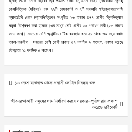
জুলাই থেকে চলতি বছরের জুন পর্যন্ত ১৩টি সেন্টিনেল সাইট (নজরদারি কেন্দ্র)
কেসভিত্তিক (সক্রিয়) এবং ২২টি বেসরকারি ও ২টি সরকারি মাইক্রোবায়োলজি
ল্যাবরেটরি থেকে (ল্যাবভিত্তিক) সংগৃহীত ৯৬ হাজার ৪৭৭ রোগীর ক্লিনিক্যাল
নমুনা বিশ্লেষণ করা হয়েছে।এর মধ্যে মোট রোগীর ৬০ শতাংশ নারী (৫৮ হাজার
৩৩৪ জন)। সবচেয়ে বেশি অ্যান্টিবায়োটিক ব্যবহার করে ২১ থেকে ৩০ বছর বয়সি
তরুণ-তরুণীরা। সবচেয়ে বেশি রোগী ঢাকায় ৫৭ দশমিক ৯ শতাংশ, এরপর রয়েছে
চট্টগ্রামে ২১ দশমিক ৫ শতাংশ।
Post
১৬ দেশে মাঝরাত থেকে প্রবাসী ভোটার নিবন্ধন শুরু
navigation
জীবনরক্ষাকারী ওষুধের দাম নির্ধারণ করবে সরকার—পূর্ণাঙ্গ রায় প্রকাশ
করেছে হাইকোর্ট