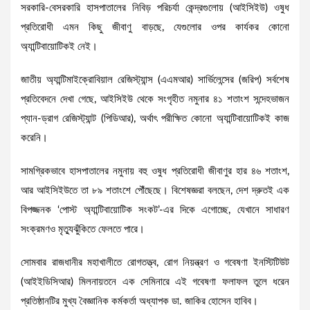
সরকারি-বেসরকারি হাসপাতালের নিবিড় পরিচর্যা কেন্দ্রগুলোয় (আইসিইউ) ওষুধ
প্রতিরোধী এমন কিছু জীবাণু বাড়ছে, যেগুলোর ওপর কার্যকর কোনো
অ্যান্টিবায়োটিকই নেই।
জাতীয় অ্যান্টিমাইক্রোবিয়াল রেজিস্ট্যান্স (এএমআর) সার্ভিলেন্সের (জরিপ) সর্বশেষ
প্রতিবেদনে দেখা গেছে, আইসিইউ থেকে সংগৃহীত নমুনার ৪১ শতাংশ সন্দেহভাজন
প্যান-ড্রাগ রেজিস্ট্যান্ট (পিডিআর), অর্থাৎ পরীক্ষিত কোনো অ্যান্টিবায়োটিকই কাজ
করেনি।
সামগ্রিকভাবে হাসপাতালের নমুনায় বহু ওষুধ প্রতিরোধী জীবাণুর হার ৪৬ শতাংশ,
আর আইসিইউতে তা ৮৯ শতাংশে পৌঁছেছে। বিশেষজ্ঞরা বলছেন, দেশ দ্রুতই এক
বিপজ্জনক ‘পোস্ট অ্যান্টিবায়োটিক সংকট’-এর দিকে এগোচ্ছে, যেখানে সাধারণ
সংক্রমণও মৃত্যুঝুঁকিতে ফেলতে পারে।
সোমবার রাজধানীর মহাখালীতে রোগতত্ত্ব, রোগ নিয়ন্ত্রণ ও গবেষণা ইনস্টিটিউট
(আইইডিসিআর) মিলনায়তনে এক সেমিনারে এই গবেষণা ফলাফল তুলে ধরেন
প্রতিষ্ঠানটির মুখ্য বৈজ্ঞানিক কর্মকর্তা অধ্যাপক ডা. জাকির হোসেন হাবিব।