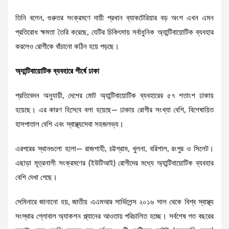
তিনি বলেন, গুরুতর সংক্রমণে দায়ী প্রধান ব্যাকটেরিয়ার বড় অংশ এখন এমন
প্রতিরোধ ক্ষমতা তৈরি করেছে, যেটির চিকিৎসায় সর্বাধুনিক অ্যান্টিবায়োটিক ব্যবহার
করলেও রোগীকে বাঁচানো কঠিন হয়ে পড়ছে।
অ্যান্টিবায়োটিক ব্যবহারে শীর্ষে ঢাকা
প্রতিবেদন অনুযায়ী, দেশের মোট অ্যান্টিবায়োটিক ব্যবহারের ৫৭ শতাংশ ঢাকায়
হয়েছে। এর কারণ হিসেবে বলা হয়েছে— ঢাকায় রোগীর সংখ্যা বেশি, বিশেষায়িত
হাসপাতাল বেশি এবং স্বাস্থ্যসেবা সহজলভ্য।
এরপরের স্থানগুলো হলো— রাজশাহী, চট্টগ্রাম, খুলনা, বরিশাল, রংপুর ও সিলেট।
এছাড়া মূত্রনালী সংক্রমণের (ইউটিআই) রোগীদের মধ্যে অ্যান্টিবায়োটিক ব্যবহার
বেশি দেখা গেছে।
সেমিনারে জানানো হয়, জাতীয় এএমআর সার্ভিলেন্স ২০১৬ সাল থেকে বিশ্ব স্বাস্থ্য
সংস্থার গ্লোবাল অ্যাকশন প্ল্যানের আওতায় পরিচালিত হচ্ছে। সর্বশেষ গত বছরের