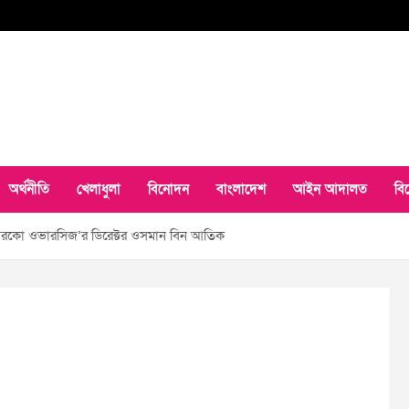
অর্থনীতি
খেলাধুলা
বিনোদন
বাংলাদেশ
আইন আদালত
বি
েন আরকো ওভারসিজ’র ডিরেক্টর ওসমান বিন আতিক