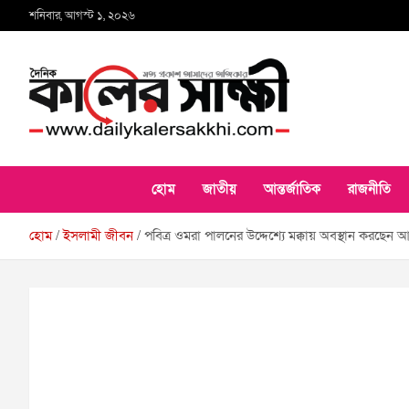
Skip
শনিবার, আগস্ট ১, ২০২৬
to
content
কালের সাক্ষী
হোম
জাতীয়
আন্তর্জাতিক
রাজনীতি
হোম
ইসলামী জীবন
পবিত্র ওমরা পালনের উদ্দেশ্যে মক্কায় অবস্থান করছ