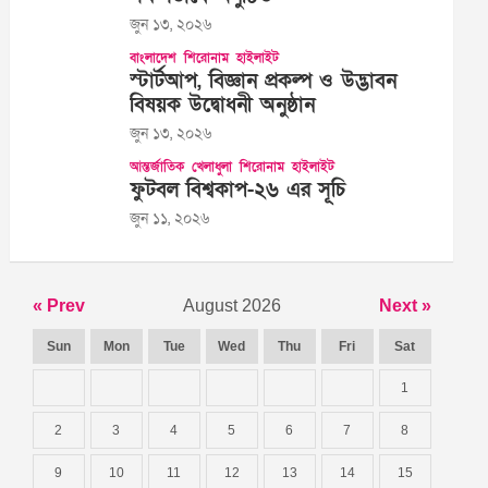
জুন ১৩, ২০২৬
বাংলাদেশ
শিরোনাম
হাইলাইট
স্টার্টআপ, বিজ্ঞান প্রকল্প ও উদ্ভাবন
বিষয়ক উদ্বোধনী অনুষ্ঠান
জুন ১৩, ২০২৬
আন্তর্জাতিক
খেলাধুলা
শিরোনাম
হাইলাইট
ফুটবল বিশ্বকাপ-২৬ এর সূচি
জুন ১১, ২০২৬
« Prev
August 2026
Next »
Sun
Mon
Tue
Wed
Thu
Fri
Sat
1
2
3
4
5
6
7
8
9
10
11
12
13
14
15