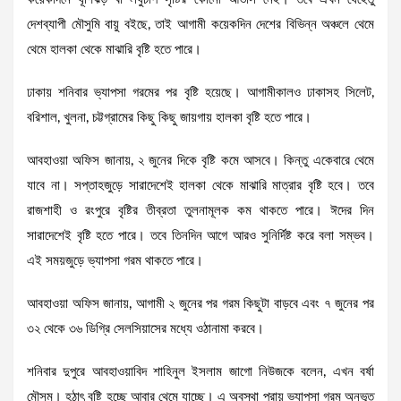
দেশব্যাপী মৌসুমি বায়ু বইছে, তাই আগামী কয়েকদিন দেশের বিভিন্ন অঞ্চলে থেমে
থেমে হালকা থেকে মাঝারি বৃষ্টি হতে পারে।
ঢাকায় শনিবার ভ্যাপসা গরমের পর বৃষ্টি হয়েছে। আগামীকালও ঢাকাসহ সিলেট,
বরিশাল, খুলনা, চট্টগ্রামের কিছু কিছু জায়গায় হালকা বৃষ্টি হতে পারে।
আবহাওয়া অফিস জানায়, ২ জুনের দিকে বৃষ্টি কমে আসবে। কিন্তু একেবারে থেমে
যাবে না। সপ্তাহজুড়ে সারাদেশেই হালকা থেকে মাঝারি মাত্রার বৃষ্টি হবে। তবে
রাজশাহী ও রংপুরে বৃষ্টির তীব্রতা তুলনামূলক কম থাকতে পারে। ঈদের দিন
সারাদেশেই বৃষ্টি হতে পারে। তবে তিনদিন আগে আরও সুনির্দিষ্ট করে বলা সম্ভব।
এই সময়জুড়ে ভ্যাপসা গরম থাকতে পারে।
আবহাওয়া অফিস জানায়, আগামী ২ জুনের পর গরম কিছুটা বাড়বে এবং ৭ জুনের পর
৩২ থেকে ৩৬ ডিগ্রি সেলসিয়াসের মধ্যে ওঠানামা করবে।
শনিবার দুপুরে আবহাওয়াবিদ শাহিনুল ইসলাম জাগো নিউজকে বলেন, এখন বর্ষা
মৌসুম। হঠাৎ বৃষ্টি হচ্ছে আবার থেমে যাচ্ছে। এ অবস্থা প্রায় ভ্যাপসা গরম অনুভূত