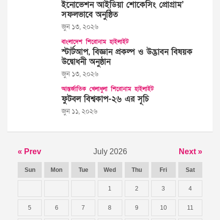
ইনোভেশন আইডিয়া শোকেসিং প্রোগ্রাম’
সফলভাবে অনুষ্ঠিত
জুন ১৩, ২০২৬
বাংলাদেশ
শিরোনাম
হাইলাইট
স্টার্টআপ, বিজ্ঞান প্রকল্প ও উদ্ভাবন বিষয়ক
উদ্বোধনী অনুষ্ঠান
জুন ১৩, ২০২৬
আন্তর্জাতিক
খেলাধুলা
শিরোনাম
হাইলাইট
ফুটবল বিশ্বকাপ-২৬ এর সূচি
জুন ১১, ২০২৬
« Prev
July 2026
Next »
Sun
Mon
Tue
Wed
Thu
Fri
Sat
1
2
3
4
5
6
7
8
9
10
11