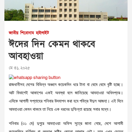
জাতীয়
শিরোনাম
হাইলাইট
ঈদের দিন কেমন থাকবে
আবহাওয়া
মে ৩১, ২০২৫
রাজধানীসহ দেশের বিভিন্ন অঞ্চলে কয়েকদিন ধরে টানা বা থেমে থেমে বৃষ্টি হচ্ছে।
আট বিভাগেই আকাশের একই অবস্থা বলে জানিয়েছে আবহাওয়া অধিদপ্তর।
এদিকে আগামী সপ্তাহের শনিবার উদযাপন করা হবে পবিত্র ঈদুল আজহা। এই দিনে
আবহাওয়া কেমন থাকবে তা নিয়ে এক ধরনের দুশ্চিন্তা রয়েছে সবার মধ্যে।
শনিবার (৩১ মে) দুপুরে আবহাওয়া অফিস সূত্রে জানা গেছে, দেশে আগামী
কয়েকদিনে ঘূর্ণিঝড় বা লঘুচাপ সৃষ্টির কোনো আভাস নেই। তবে এখন যেহেতু