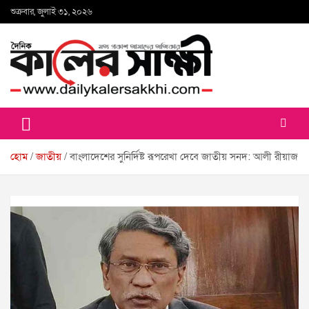
Skip
শুক্রবার, জুলাই ৩১, ২০২৬
to
content
কালের সাক্ষী
হোম
জাতীয়
বাংলাদেশের সুনির্দিষ্ট রূপরেখা দেবে জাতীয় সনদ: আলী রীয়াজ