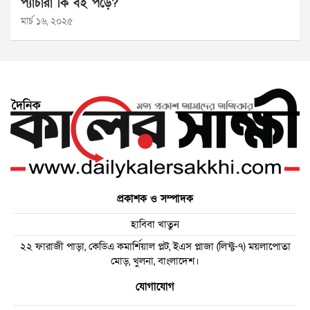
প্যাঁচারা কি বই পড়ে?
মার্চ ১৬, ২০২৫
প্রকাশক ও সম্পাদক
হাবিবা খাতুন
২২ ফারাজী পাড়া, কেডিএ কমার্শিয়াল প্লট, ইএস প্লাজা (লিফ্ট-৭) ময়লাপোতা
মোড়, খুলনা, বাংলাদেশ।
যোগাযোগ