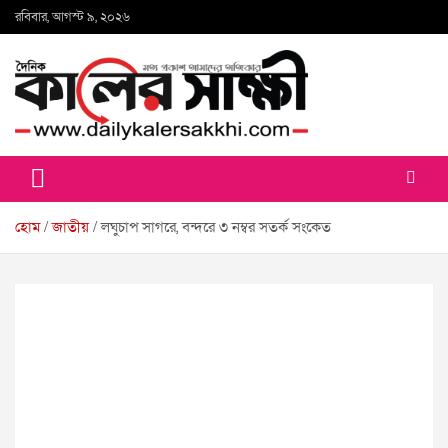
Skip
রবিবার, আগস্ট ৯, ২০২৬
to
content
কালের সাক্ষী
হোম
জাতীয়
লঘুচাপ সাগরে, বন্দরে ৩ নম্বর সতর্ক সংকেত