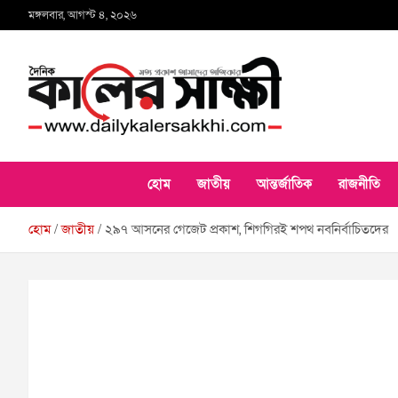
Skip
মঙ্গলবার, আগস্ট ৪, ২০২৬
to
content
কালের সাক্ষী
হোম
জাতীয়
আন্তর্জাতিক
রাজনীতি
হোম
জাতীয়
২৯৭ আসনের গেজেট প্রকাশ, শিগগিরই শপথ নবনির্বাচিতদের