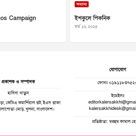
অন্যান্য
os Campaign
ইশকুলে পিকনিক
মার্চ ১৬, ২০২৫
যোগাযোগ
প্রকাশক ও সম্পাদক
ফোনঃ
০১৯১১৮৩৭৫২
হাবিবা খাতুন
ইমেইলঃ
editorkalersakkhi@gma
া, কেডিএ কমার্শিয়াল প্লট, ইএস প্লাজা
kalersakkhidesk@gmai
 ময়লাপোতা মোড়, খুলনা, বাংলাদেশ।
প্রতিষ্ঠাতা: মরহুম কামাল 