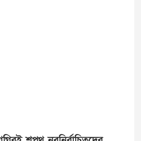
গিরই শপথ নবনির্বাচিতদের