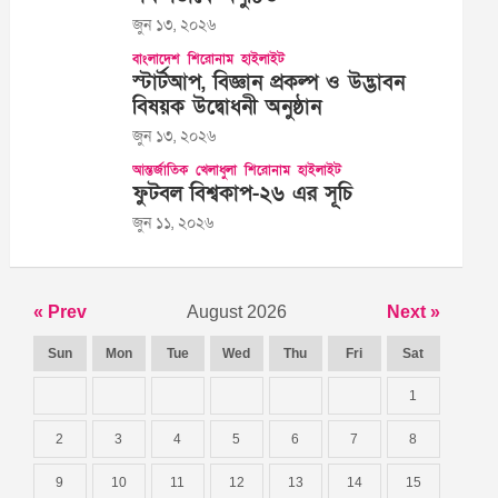
জুন ১৩, ২০২৬
বাংলাদেশ
শিরোনাম
হাইলাইট
স্টার্টআপ, বিজ্ঞান প্রকল্প ও উদ্ভাবন
বিষয়ক উদ্বোধনী অনুষ্ঠান
জুন ১৩, ২০২৬
আন্তর্জাতিক
খেলাধুলা
শিরোনাম
হাইলাইট
ফুটবল বিশ্বকাপ-২৬ এর সূচি
জুন ১১, ২০২৬
« Prev
August 2026
Next »
Sun
Mon
Tue
Wed
Thu
Fri
Sat
1
2
3
4
5
6
7
8
9
10
11
12
13
14
15