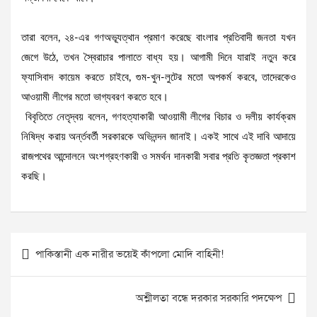
তারা বলেন, ২৪-এর গণঅভ্যূত্থান প্রমাণ করেছে বাংলার প্রতিবাদী জনতা যখন
জেগে উঠে, তখন স্বৈরাচার পালাতে বাধ্য হয়। আগামী দিনে যারাই নতুন করে
ফ্যাসিবাদ কায়েম করতে চাইবে, গুম-খুন-লুটের মতো অপকর্ম করবে, তাদেরকেও
আওয়ামী লীগের মতো ভাগ্যবরণ করতে হবে।
বিবৃতিতে নেতৃদ্বয় বলেন, গণহত্যাকারী আওয়ামী লীগের বিচার ও দলীয় কার্যক্রম
নিষিদ্ধ করায় অর্ন্তবর্তী সরকারকে অভিনন্দন জানাই। একই সাথে এই দাবি আদায়ে
রাজপথের আন্দোলনে অংশগ্রহণকারী ও সমর্থন দানকারী সবার প্রতি কৃতজ্ঞতা প্রকাশ
করছি।
Post
পাকিস্তানী এক নারীর ভয়েই কাঁপলো মোদি বাহিনী!
navigation
অশ্লীলতা বন্ধে দরকার সরকারি পদক্ষেপ