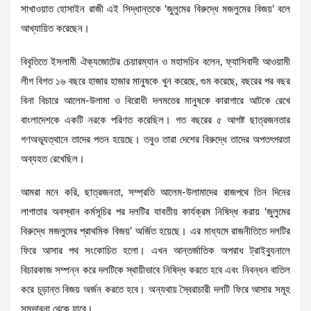
সাখাওয়াত হোসাইন রাজী এই সিদ্ধান্তকে ‘জুলুমের বিরুদ্ধে মজলুমের বিজয়’ বলে
আখ্যায়িত করেছেন।
বিবৃতিতে ইসলামী ঐক্যজোটের চেয়ারম্যান ও মহাসচিব বলেন, ফ্যাসিবাদী আওয়ামী
লীগ বিগত ১৬ বছরে হাজার হাজার মানুষকে খুন করেছে, গুম করেছে, বছরের পর বছর
বিনা বিচারে আলেম-উলামা ও বিরোধী দলমতের মানুষকে কারাগারে আটকে রেখে
বাংলাদেশকে একটি নরকে পরিণত করেছিল। গত বছরের ৫ আগষ্ট ছাত্রজনতার
গণঅভ্যূত্থানে তাদের পতন হয়েছে। তবুও তারা দেশের বিরুদ্ধে তাদের অপতৎপরতা
অব্যহত রেখেছিল।
আমরা মনে করি, ছাত্রজনতা, সম্প্রতি আলেম-উলামাদের রাজপথে তিন দিনের
লাগাতার অবস্থান কর্মসূচির পর দলটির যাবতীয় কার্যক্রম নিষিদ্ধ করায় ‘জুলুমের
বিরুদ্ধে মজলুমের প্রাথমিক বিজয়’ অর্জিত হয়েছে। এর মাধ্যমে রাজনীতিতে দলটির
ফিরে আসার পথ সংকোচিত হলো। এখন আন্তর্জাতিক অপরাধ ট্রাইব্যুনালে
বিচারকাজ সম্পন্ন করে দলটিকে স্থায়ীভাবে নিষিদ্ধ করতে হবে এবং নিবন্ধন বাতিল
করে চূড়ান্ত বিজয় অর্জন করতে হবে। অন্যথায় স্বৈরাচারী দলটি ফিরে আসার সমূহ
সম্ভাবনা থেকে যাবে।