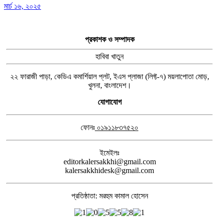
মার্চ ১৬, ২০২৫
প্রকাশক ও সম্পাদক
হাবিবা খাতুন
২২ ফারাজী পাড়া, কেডিএ কমার্শিয়াল প্লট, ইএস প্লাজা (লিফ্ট-৭) ময়লাপোতা মোড়,
খুলনা, বাংলাদেশ।
যোগাযোগ
ফোনঃ
০১৯১১৮৩৭৫২০
ইমেইলঃ
editorkalersakkhi@gmail.com
kalersakkhidesk@gmail.com
প্রতিষ্ঠাতা: মরহুম কামাল হোসেন