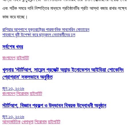
এবং সঠিক সময়ে দাবি নিষ্পত্তির মাধ্যমে প্রতিষ্ঠানটির প্রতি আস্থা বজায় রাখার লক্ষ্যে
কাজ করে যাচ্ছে।
Post
রাশিয়ার আশপাশে যুক্তরাষ্ট্রের পারমাণবিক সাবমেরিন মোতায়েন
শাহবাগে বৃষ্টি উপেক্ষা করে ছাত্রদল নেতাকর্মীদের ঢল
navigation
সর্বশেষ খবর
বাংলাদেশ
হাইলাইট
খুলনায় ‘স্টার্টআপ, সায়েন্স প্রজেক্ট অ্যান্ড ইনোভেশন আইডিয়া শোকেসিং
প্রোগ্রাম’ সফলভাবে অনুষ্ঠিত
জুন ১৩, ২০২৬
বাংলাদেশ
শিরোনাম
হাইলাইট
স্টার্টআপ, বিজ্ঞান প্রকল্প ও উদ্ভাবন বিষয়ক উদ্বোধনী অনুষ্ঠান
জুন ১৩, ২০২৬
আন্তর্জাতিক
খেলাধুলা
শিরোনাম
হাইলাইট