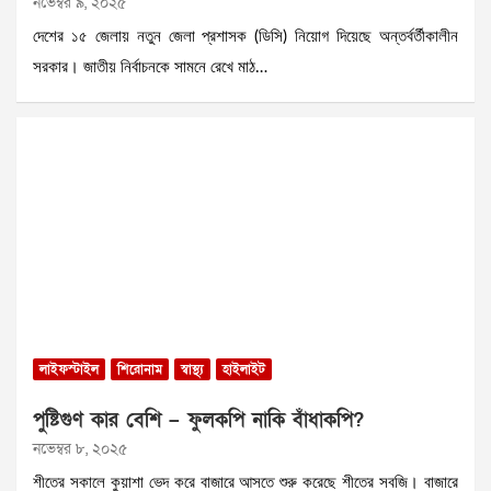
নভেম্বর ৯, ২০২৫
দেশের ১৫ জেলায় নতুন জেলা প্রশাসক (ডিসি) নিয়োগ দিয়েছে অন্তর্বর্তীকালীন
সরকার। জাতীয় নির্বাচনকে সামনে রেখে মাঠ…
লাইফস্টাইল
শিরোনাম
স্বাস্থ্য
হাইলাইট
পুষ্টিগুণ কার বেশি – ফুলকপি নাকি বাঁধাকপি?
নভেম্বর ৮, ২০২৫
শীতের সকালে কুয়াশা ভেদ করে বাজারে আসতে শুরু করেছে শীতের সবজি। বাজারে