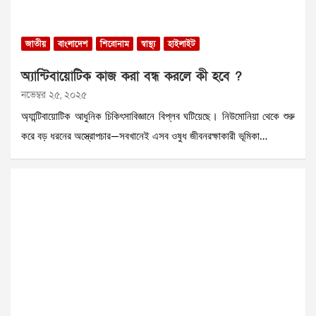
জাতীয়
বাংলাদেশ
শিরোনাম
স্বাস্থ্য
হাইলাইট
অ্যান্টিবায়োটিক কাজ করা বন্ধ করলে কী হবে ?
নভেম্বর ২৫, ২০২৫
অ্যান্টিবায়োটিক আধুনিক চিকিৎসাবিজ্ঞানে বিপ্লব ঘটিয়েছে। নিউমোনিয়া থেকে শুরু
করে বড় ধরনের অস্ত্রোপচার—সবখানেই এসব ওষুধ জীবনরক্ষাকারী ভূমিকা…