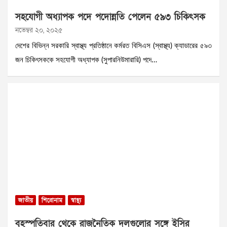
সহযোগী অধ্যাপক পদে পদোন্নতি পেলেন ৫৯৩ চিকিৎসক
নভেম্বর ২০, ২০২৫
দেশের বিভিন্ন সরকারি স্বাস্থ্য প্রতিষ্ঠানে কর্মরত বিসিএস (স্বাস্থ্য) ক্যাডারের ৫৯৩
জন চিকিৎসককে সহযোগী অধ্যাপক (সুপারনিউমারারি) পদে…
জাতীয়
শিরোনাম
স্বাস্থ্য
বৃহস্পতিবার থেকে রাজনৈতিক দলগুলোর সঙ্গে ইসির