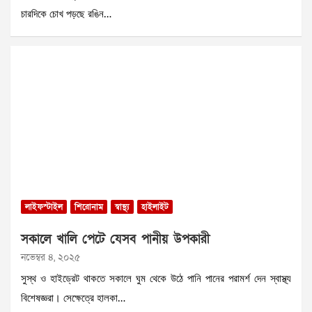
চারদিকে চোখ পড়ছে রঙিন…
লাইফস্টাইল
শিরোনাম
স্বাস্থ্য
হাইলাইট
সকালে খালি পেটে যেসব পানীয় উপকারী
নভেম্বর ৪, ২০২৫
সুস্থ ও হাইড্রেট থাকতে সকালে ঘুম থেকে উঠে পানি পানের পরামর্শ দেন স্বাস্থ্য
বিশেষজ্ঞরা। সেক্ষেত্রে হালকা…