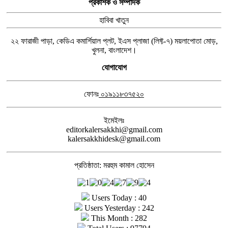
প্রকাশক ও সম্পাদক
হাবিবা খাতুন
২২ ফারাজী পাড়া, কেডিএ কমার্শিয়াল প্লট, ইএস প্লাজা (লিফ্ট-৭) ময়লাপোতা মোড়,
খুলনা, বাংলাদেশ।
যোগাযোগ
ফোনঃ
০১৯১১৮৩৭৫২০
ইমেইলঃ
editorkalersakkhi@gmail.com
kalersakkhidesk@gmail.com
প্রতিষ্ঠাতা: মরহুম কামাল হোসেন
Users Today : 40
Users Yesterday : 242
This Month : 282