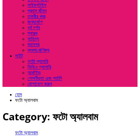
লাইফস্টাইল
প্রবাস জীবন
চাকুরীর খবর
জনদূর্ভোগ
ধর্ম দর্শন
স্বাস্থ্য
সাহিত্য
মহানগর
ব্যবসা-বাণিজ্য
সাইট
ফটো গ্যালারি
ভিডিও গ্যালারি
আর্কাইভ
গোপনীয়তা এবং শর্তাদি
যোগাযোগ করুন
হোম
ফটো অ্যালবাম
Category:
ফটো অ্যালবাম
ফটো অ্যালবাম