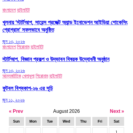
বাংলাদেশ
হাইলাইট
খুলনায় ‘স্টার্টআপ, সায়েন্স প্রজেক্ট অ্যান্ড ইনোভেশন আইডিয়া শোকেসিং
প্রোগ্রাম’ সফলভাবে অনুষ্ঠিত
জুন ১৩, ২০২৬
বাংলাদেশ
শিরোনাম
হাইলাইট
স্টার্টআপ, বিজ্ঞান প্রকল্প ও উদ্ভাবন বিষয়ক উদ্বোধনী অনুষ্ঠান
জুন ১৩, ২০২৬
আন্তর্জাতিক
খেলাধুলা
শিরোনাম
হাইলাইট
ফুটবল বিশ্বকাপ-২৬ এর সূচি
জুন ১১, ২০২৬
« Prev
August 2026
Next »
Sun
Mon
Tue
Wed
Thu
Fri
Sat
1