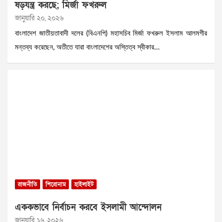
ষড়যন্ত্র করছে; মির্জা ফখরুল
জানুয়ারি ২০, ২০২৬
বাংলাদেশ জাতীয়তাবাদী দলের (বিএনপি) মহাসচিব মির্জা ফখরুল ইসলাম আলমগীর
মন্তব্য করেছেন, অতীতে যারা বাংলাদেশের অস্তিত্ব স্বীকার…
রাজনীতি
শিরোনাম
হাইলাইট
এককভাবে নির্বাচন করবে ইসলামী আন্দোলন
জানুয়ারি ১৬, ২০২৬