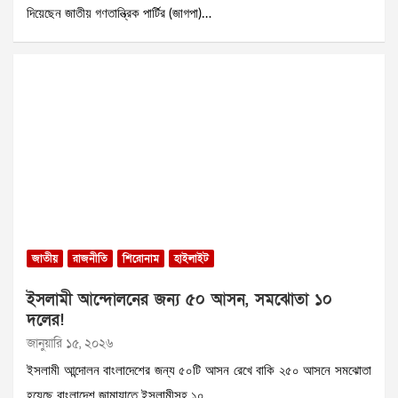
দিয়েছেন জাতীয় গণতান্ত্রিক পার্টির (জাগপা)…
জাতীয়
রাজনীতি
শিরোনাম
হাইলাইট
ইসলামী আন্দোলনের জন্য ৫০ আসন, সমঝোতা ১০
দলের!
জানুয়ারি ১৫, ২০২৬
ইসলামী আন্দোলন বাংলাদেশের জন্য ৫০টি আসন রেখে বাকি ২৫০ আসনে সমঝোতা
হয়েছে বাংলাদেশ জামায়াতে ইসলামীসহ ১০…