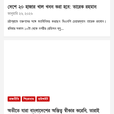
দেশে ২০ হাজার খাল খনন করা হবে: তারেক রহমান
জানুয়ারি ২৬, ২০২৬
চট্টগ্রামে তরুণদের সঙ্গে মতবিনিময় করছেন বিএনপি চেয়ারম্যান তারেক রহমান।
রবিবার সকাল ১০টা থেকে নগরীর রেডিসন ব্লু…
রাজনীতি
শিরোনাম
হাইলাইট
অতীতে যারা বাংলাদেশের অস্তিত্ব স্বীকার করেনি, তারাই