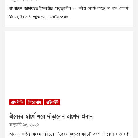
বাংলাদেশ জামায়াতে ইসলামীর নেতৃত্বাধীন ১১ দলীয় জোটে যাচ্ছে না বলে ঘোষণা
দিয়েছে ইসলামী আন্দোলন। দলটির জ্যেষ্ঠ…
রাজনীতি
শিরোনাম
হাইলাইট
ঐক্যের স্বার্থে সরে দাঁড়ালেন রাশেদ প্রধান
জানুয়ারি ১৫, ২০২৬
আসন্ন জাতীয় সংসদ নির্বাচনে ‘ঐক্যের বৃহত্তর স্বার্থে’ অংশ না নেওয়ার ঘোষণা