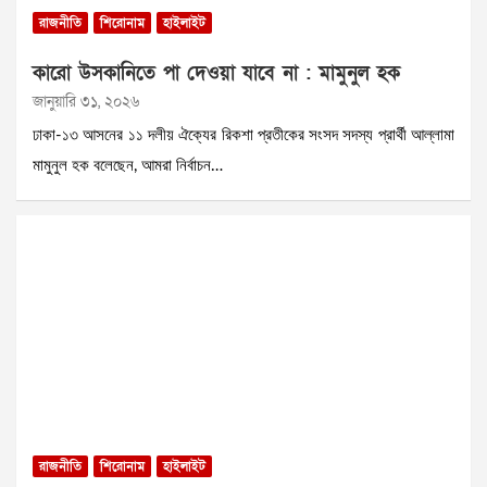
রাজনীতি
শিরোনাম
হাইলাইট
কারো উসকানিতে পা দেওয়া যাবে না : মামুনুল হক
জানুয়ারি ৩১, ২০২৬
ঢাকা-১৩ আসনের ১১ দলীয় ঐক্যের রিকশা প্রতীকের সংসদ সদস্য প্রার্থী আল্লামা
মামুনুল হক বলেছেন, আমরা নির্বাচন…
রাজনীতি
শিরোনাম
হাইলাইট