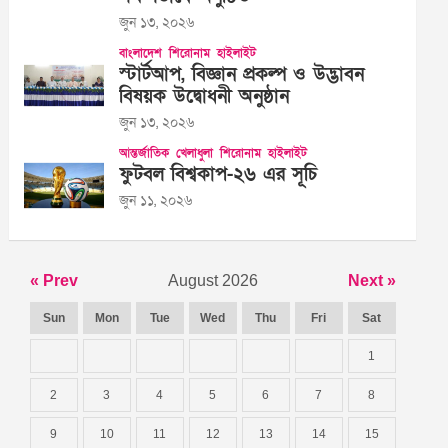
জুন ১৩, ২০২৬
বাংলাদেশ
শিরোনাম
হাইলাইট
স্টার্টআপ, বিজ্ঞান প্রকল্প ও উদ্ভাবন
বিষয়ক উদ্বোধনী অনুষ্ঠান
জুন ১৩, ২০২৬
আন্তর্জাতিক
খেলাধুলা
শিরোনাম
হাইলাইট
ফুটবল বিশ্বকাপ-২৬ এর সূচি
জুন ১১, ২০২৬
« Prev
August 2026
Next »
Sun
Mon
Tue
Wed
Thu
Fri
Sat
1
2
3
4
5
6
7
8
9
10
11
12
13
14
15