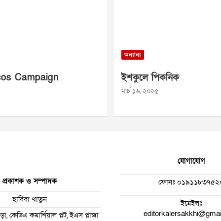
অন্যান্য
os Campaign
ইশকুলে পিকনিক
মার্চ ১৬, ২০২৫
যোগাযোগ
প্রকাশক ও সম্পাদক
ফোনঃ
০১৯১১৮৩৭৫২
হাবিবা খাতুন
ইমেইলঃ
editorkalersakkhi@gma
া, কেডিএ কমার্শিয়াল প্লট, ইএস প্লাজা