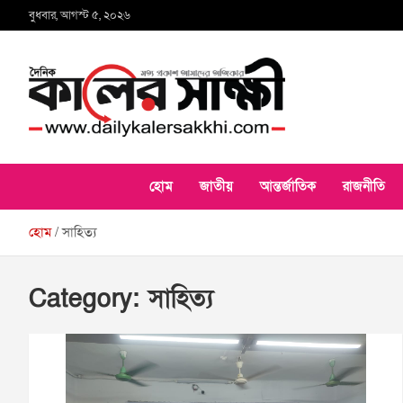
Skip
বুধবার, আগস্ট ৫, ২০২৬
to
content
কালের সাক্ষী
হোম
জাতীয়
আন্তর্জাতিক
রাজনীতি
হোম
সাহিত্য
Category:
সাহিত্য