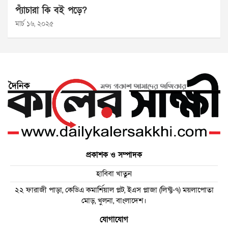
প্যাঁচারা কি বই পড়ে?
মার্চ ১৬, ২০২৫
প্রকাশক ও সম্পাদক
হাবিবা খাতুন
২২ ফারাজী পাড়া, কেডিএ কমার্শিয়াল প্লট, ইএস প্লাজা (লিফ্ট-৭) ময়লাপোতা
মোড়, খুলনা, বাংলাদেশ।
যোগাযোগ