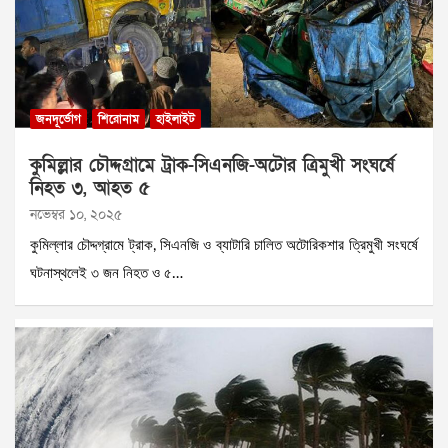
জনদূর্ভোগ
শিরোনাম
হাইলাইট
কুমিল্লার চৌদ্দগ্রামে ট্রাক-সিএনজি-অটোর ত্রিমুখী সংঘর্ষে
নিহত ৩, আহত ৫
নভেম্বর ১০, ২০২৫
কুমিল্লার চৌদ্দগ্রামে ট্রাক, সিএনজি ও ব্যাটারি চালিত অটোরিকশার ত্রিমুখী সংঘর্ষে
ঘটনাস্থলেই ৩ জন নিহত ও ৫…