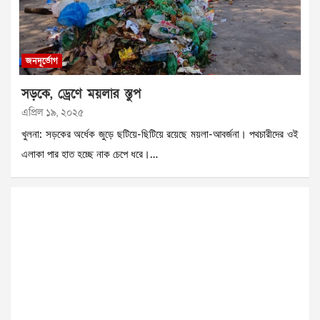
জনদূর্ভোগ
সড়কে, ড্রেণে ময়লার স্তুপ
এপ্রিল ১৯, ২০২৫
খুলনা: সড়কের অর্ধেক জুড়ে ছটিয়ে-ছিটিয়ে রয়েছে ময়লা-আবর্জনা। পথচারীদের ওই
এলাকা পার হাত হচ্ছে নাক চেপে ধরে।…