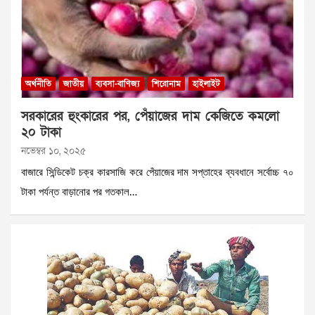
অর্থনীতি
জাতীয়
ব্যবসা-বাণিজ্য
শিরোনাম
হাইলাইট
সরকারের হুংকারের পর, পেঁয়াজের দাম কেজিতে কমলো
২০ টাকা
নভেম্বর ১০, ২০২৫
বাজারে সিন্ডিকেট চক্র কারসাজি করে পেঁয়াজের দাম সপ্তাহের ব্যবধানে সর্বোচ্চ ৭০
টাকা পর্যন্ত বাড়ানোর পর গতকাল…