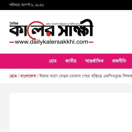
Skip
শনিবার, আগস্ট ৮, ২০২৬
to
content
কালের সাক্ষী
হোম
জাতীয়
আন্তর্জাতিক
রাজনীতি
হোম
বাংলাদেশ
ঈদের আগে বেতন-বোনাস পেয়ে স্বস্তিতে এমপিওভুক্ত শিক্ষ