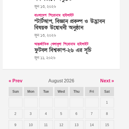
জুন ১৩, ২০২৬
বাংলাদেশ
শিরোনাম
হাইলাইট
স্টার্টআপ, বিজ্ঞান প্রকল্প ও উদ্ভাবন
বিষয়ক উদ্বোধনী অনুষ্ঠান
জুন ১৩, ২০২৬
আন্তর্জাতিক
খেলাধুলা
শিরোনাম
হাইলাইট
ফুটবল বিশ্বকাপ-২৬ এর সূচি
জুন ১১, ২০২৬
« Prev
August 2026
Next »
Sun
Mon
Tue
Wed
Thu
Fri
Sat
1
2
3
4
5
6
7
8
9
10
11
12
13
14
15