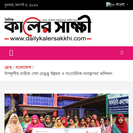
Skip
বাংলা
বুধবার, আগস্ট ৫, ২০২৬
▼
to
content
কালের সাক্ষী
হোম
বাংলাদেশ
উপকূলীয় নারীরা পেল নেতৃত্ব উন্নয়ন ও সাংগঠনিক ব্যবস্থাপনা প্রশিক্ষণ