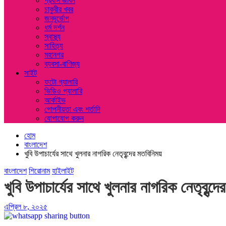
প্রবাস জীবন
চাকুরীর খবর
জনদূর্ভোগ
ধর্ম দর্শন
স্বাস্থ্য
সাহিত্য
মহানগর
ব্যবসা-বাণিজ্য
সাইট
ফটো গ্যালারি
ভিডিও গ্যালারি
আর্কাইভ
গোপনীয়তা এবং শর্তাদি
যোগাযোগ করুন
হোম
বাংলাদেশ
খুবি উপাচার্যের সাথে খুলনার নাগরিক নেতৃবৃন্দের মতবিনিময়
বাংলাদেশ
শিরোনাম
হাইলাইট
খুবি উপাচার্যের সাথে খুলনার নাগরিক নেতৃবৃন্দে
এপ্রিল ৮, ২০২৫