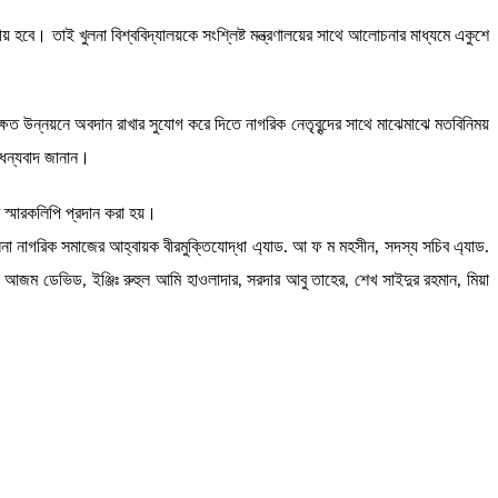
য় হবে। তাই খুলনা বিশ্ববিদ্যালয়কে সংশ্লিষ্ট মন্ত্রণালয়ের সাথে আলোচনার মাধ্যমে একুশে
্সিক্ষত উন্নয়নে অবদান রাখার সুযোগ করে দিতে নাগরিক নেতৃবৃন্দের সাথে মাঝেমাঝে মতবিনিময়
 ধন্যবাদ জানান।
র স্মারকলিপি প্রদান করা হয়।
না নাগরিক সমাজের আহ্বায়ক বীরমুক্তিযোদ্ধা এ্যাড. আ ফ ম মহসীন, সদস্য সচিব এ্যাড.
ল আজম ডেভিড, ইঞ্জিঃ রুহুল আমি হাওলাদার, সরদার আবু তাহের, শেখ সাইদুর রহমান, মিয়া