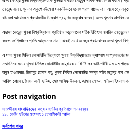
এসব ক্ষেত্রে খুলনা বিশ্ববিদ্যালয়কে খুলনার নাগরিক নেতৃবৃন্দ সার্বিক সহযোগিতা করবে। 
নেতৃবৃন্দ বলেন, খুলনার একুশে বইমেলা সরকারিভাবে হলেও প্রাণ পাচ্ছে না। এক্ষেত্রে একুশে
বইমেলা আয়োজনে প্রয়োজনীয় উদ্যোগ গ্রহণের অনুরোধ করেন। এতে খুলনার নাগরিক নেত
এছাড়া নেতৃবৃন্দ খুলনা বিশ্ববিদ্যালয় প্রতিষ্ঠার আন্দোলনের সঠিক ইতিহাস নাগরিক নেতৃবৃন
করতে সংশ্লিষ্টদের প্রতি আহ্বান জানান। একই সাথে এ বছর প্রথমবারের মতো খুলনা বিশ্বব
এ সময় খুলনা সিভিল সোসাইটির উদ্যোগে খুলনা বিশ্ববিদ্যালয়ের ক্যাম্পাস সম্প্রসারণের জন
মতবিনিময় সভায় খুলনা সিভিল সোসাইটির আহ্বায়ক ও বিশিষ্ট কর আইনজীবী এস এম শাহনও
বাবুল হাওলাদার, মিজানুর রহমান বাবু, খুলনা সিভিল সোসাইটির সদস্য সচিব মহেন্দ্র না
আরিফ হোসেন, সৈয়দ আলী হাকিম, মোঃ আসিফ ইকবাল, জামাল মোড়ল, মনিরুল ইসলাম বাবুল
Post navigation
সাতক্ষীরায় সাংবাদিকদের হত্যার হুমকির প্রতিবাদে মানববন্ধন
১১০ কেজি হরিণের মাংসসহ ১ চোরাশিকারী আটক
সর্বশেষ খবর