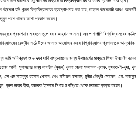
প্রয়োজন হলে রাজপথে আন্দোলনের মাধ্যমে এ বিশ্ববিদ্যালয়ের অধিকার প্রতিষ্ঠা করা হবে।
 বইমেলা যদি খুলনা বিশ্ববিদ্যালয়ের ব্যবস্থাপনায় করা যায়, তাহলে বইমেলাটি আরও আকর্ষণী
ৃবৃন্দ পাশে থাকার আশা প্রকাশ করেন।
্দের সমন্বয়ে প্রকাশনার মাধ্যমে তুলে ধরার আহ্বান জানান। এর পাশাপাশি বিশ্ববিদ্যালয়ের কাক
িদ্যালয়ের কেন্দ্রীয় মাঠে ঈদের জামাত আয়োজন করায় বিশ্ববিদ্যালয় প্রশাসনকে আন্তরিক
্য জমি অধিগ্রহণ ও ৬ দফা দাবি বাস্তবায়নের জন্য উপাচার্যের মাধ্যমে শিক্ষা উপদেষ্টা বরাব
য়াজ আলী, সুশাসনের জন্য নাগরিক (সুজন) খুলনা জেলা সম্পাদক এ্যাড. কুদরত-ই-খুদা, খুল
থ সেন, এস এম মাহাবুবুর রহমান খোকন, শেখ মফিদুল ইসলাম, মুনীর চৌধুরী সোহেল, এম. নাজমু
, নূরুন নাহার হীরা, কামরুল ইসলাম সিপার উপস্থিত থেকে মতামত ব্যক্ত করেন।