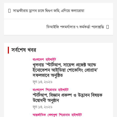
Post
সাতক্ষীরায় ড্রাগন চাষে দ্বিগুণ জমি, এগিয়ে কলারোয়া
navigation
ডিআইজি পদমর্যাদার ৭ কর্মকর্তা পদোন্নতি
সর্বশেষ খবর
বাংলাদেশ
হাইলাইট
খুলনায় ‘স্টার্টআপ, সায়েন্স প্রজেক্ট অ্যান্ড
ইনোভেশন আইডিয়া শোকেসিং প্রোগ্রাম’
সফলভাবে অনুষ্ঠিত
জুন ১৩, ২০২৬
বাংলাদেশ
শিরোনাম
হাইলাইট
স্টার্টআপ, বিজ্ঞান প্রকল্প ও উদ্ভাবন বিষয়ক
উদ্বোধনী অনুষ্ঠান
জুন ১৩, ২০২৬
আন্তর্জাতিক
খেলাধুলা
শিরোনাম
হাইলাইট