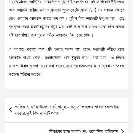
ওয়ার্ডে মাদিয়া সিটিবুনিয়া সার্বজনীন শশ্মান ঘাট সংলগ্ন চরা নদীতে দাকোপ ইউনিয়নে
৭নং ওয়ার্ডের বাসিন্দা অনন্ত মন্ডলের পুত্র গোবিন্দ মন্ডল (৪০) এর মরদেহ ভাসতে
দেখে এলাকার লোকজন থানায় খবর দেন। পুলিশ গিয়ে মরদেহটি উদ্ধার করে। মৃত
ব্যক্তির পরনে একটি জিন্সের প্যান্ট এবং খালি গায়ে লাল রংঙের গামছা দিয়ে সামনে
দুই হাত বাঁধা। তার মুখ ও শরীরে আঘাতের চিহ্ন দেখা গেছে।
এ ব্যাপারে দাকোপ থানা ওসি তদন্ত স্বপন দাস বলেন, মরদেহটি নদীতে ভাসা
অবস্থায় পাওয়া গেছে। ময়নাতদন্ত শেষে মৃত্যুর কারণ বোঝা যাবে। এ বিষয়ে
দাকোপ থানায় মামলা দায়ের করা হয়েছে এবং ময়নাতদন্তের জন্য খুলনা মেডিকেল
কলেজে পাঠানো হয়েছে।
Post
পাকিস্তানের ‘অপারেশন বুনিয়ানুম মারসুসে’ লণ্ডভণ্ড ভারত, ক্ষেপণাস্ত্র
navigation
ভাণ্ডার, দুই বিমান ঘাঁটি ধ্বংস
বিমানের জন্য আকাশপথ খুলে দিল পাকিস্তান