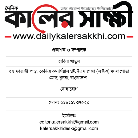
প্রকাশক ও সম্পাদক
হাবিবা খাতুন
২২ ফারাজী পাড়া, কেডিএ কমার্শিয়াল প্লট, ইএস প্লাজা (লিফ্ট-৭) ময়লাপোতা
মোড়, খুলনা, বাংলাদেশ।
যোগাযোগ
ফোনঃ
০১৯১১৮৩৭৫২০
ইমেইলঃ
editorkalersakkhi@gmail.com
kalersakkhidesk@gmail.com