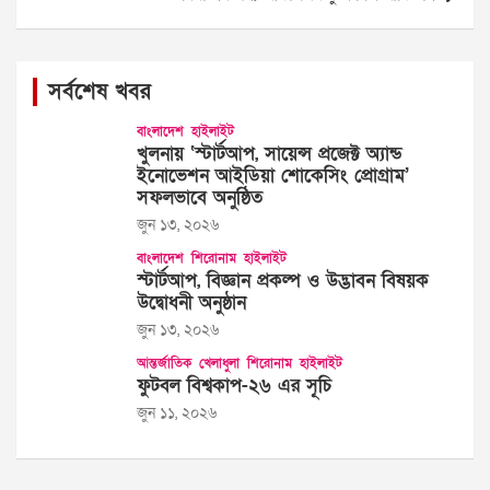
সর্বশেষ খবর
বাংলাদেশ
হাইলাইট
খুলনায় ‘স্টার্টআপ, সায়েন্স প্রজেক্ট অ্যান্ড
ইনোভেশন আইডিয়া শোকেসিং প্রোগ্রাম’
সফলভাবে অনুষ্ঠিত
জুন ১৩, ২০২৬
বাংলাদেশ
শিরোনাম
হাইলাইট
স্টার্টআপ, বিজ্ঞান প্রকল্প ও উদ্ভাবন বিষয়ক
উদ্বোধনী অনুষ্ঠান
জুন ১৩, ২০২৬
আন্তর্জাতিক
খেলাধুলা
শিরোনাম
হাইলাইট
ফুটবল বিশ্বকাপ-২৬ এর সূচি
জুন ১১, ২০২৬