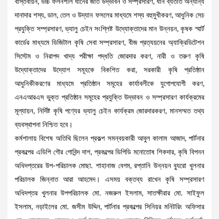
বাস্তবায়ন, উচ্চ ফলনশীল ধানের জাত উদ্ভাবন ও সম্প্রসারণ, ধান ব্যতীত অন্যান্য
দানাদার শস্য, ডাল, তেল ও উদ্যান ফসলের মাধ্যমে শস্য বহুমুখীকরণ, আধুনিক সেচ
প্রযুক্তি সম্প্রসারণ, ভ্যালু চেইন সংশ্লিষ্ট উদ্যোক্তাদের মান উন্নয়ন, কৃষক স্মার্ট
কার্ডের মাধ্যমে ডিজিটাল কৃষি সেবা সম্প্রসারণ, বীজ প্রত্যয়নের অ্যাক্রিডিটেশন
সিস্টেম ও নিরাপদ খাদ্য পরীক্ষা পদ্ধতি জোরদার করণ, নারী ও তরুণ কৃষি
উদ্যোক্তাদের উদ্যোগ সমূহকে বিকশিত করা, সরকারী কৃষি প্রতিষ্ঠান
আধুনিকীকরণের মাধ্যমে প্রতিষ্ঠান সমূহের কার্যাবলীকে যুগোপযোগী করণ,
এনএআরএস ভুক্ত প্রতিষ্ঠান সমূহের প্রযুক্তি উদ্ভাবন ও সম্প্রসারণ কার্যক্রমের
মূল্যায়ন, নির্দিষ্ট কৃষি পণ্যের ভ্যালু চেইন কার্যক্রম জোরদারকরণ, মানসম্মত তথ্য
ব্যবস্থাপনা নিশ্চিত হবে।
কর্মশালায় বিশেষ অতিথি ছিলেন প্রকল্প সমন্বয়কারী আবুল কালাম আজাদ, পার্টনার
প্রকল্পের এডিপি গৌর গোবিন্দ দাশ, প্রকল্পের ডিপিডি মনোতোষ শিকদার, কৃষি বিপনন
অধিদপ্তরের উপ-পরিচালক মোছা. শাহানাজ বেগম, রপ্তানি উন্নয়ন ব্যুরো খুলনার
পরিচালক জিন্নাত আরা আহমেদ। এসময় বক্তব্য রাখেন কৃষি সম্প্রসারণ
অধিদপ্তর খুলনার উপপরিচালক মো. নজরুল ইসলাম, সাতক্ষীরার মো. সাইফুল
ইসলাম, নড়াইলের মো. জসীম উদ্দিন, পার্টনার প্রকল্পের সিনিয়র মনিটরিং অফিসার