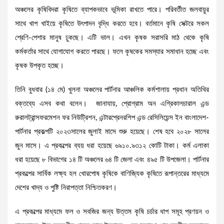
অঞ্চলের কৃষিবিদরা কৃষিতে ব্যাপকভাবে ভূমিকা রাখতে পারে। পরিবর্তীত জলবায়ুর
সাথে খাপ খাইয়ে কৃষিতে উৎপাদন বৃদ্ধি করতে হবে। বর্তমানে কৃষি সেক্টরে সকল
শ্রেণি-পেশার মানুষ ঢুকছে। এটি ভাল। এখন কৃষক সরাসরি মাঠ থেকে কৃষি
কর্মকর্তার সাথে যোগাযোগ করতে পারছে। ফলে কৃষকের সমস্যার সমাধান হচ্ছে এবং
কৃষক উপকৃত হচ্ছে।
তিনি বুধবার (১৪ মে) খুলনা অঞ্চলের পার্টনার আঞ্চলিক কর্মশালায় প্রধান অতিথির
বক্তব্যে এসব কথা বলেন। জানাযায়, প্রোগ্রাম অন এগ্রিকালচারাল এন্ড
রুরালট্রান্সফরমেশন ফর নিউট্রিশন, এন্টারপ্রেনরশিপ এন্ড রেসিলিয়েন্স ইন বাংলাদেশ-
পার্টনার প্রকল্পটি ২০২৩সালের জুলাই মাসে শুরু হয়েছে। শেষ হবে ২০২৮ সালের
জুন মাসে। এ প্রকল্পের ব্যয় ধরা হয়েছে ৬৯১০.৯৩১২ কোটি টাকা। কর্ম এলাকা
ধরা হয়েছে ৮ বিভাগের ১৪ টি অঞ্চলের ৬৪ টি জেলা এবং ৪৯৫ টি উপজেলা। পার্টনার
প্রকল্পের সার্বিক লক্ষ্য হল খোরপোষ কৃষিকে বাণিজ্যিক কৃষিতে রূপান্তরের মাধ্যমে
দেশের খাদ্য ও পুষ্টি নিরাপত্তা নিশ্চিতকরণ।
এ প্রকল্পের মাধ্যমে ফল ও সবজির জন্য উত্তম কৃষি চর্চার ধাপ সমূহ প্রণয়ন ও