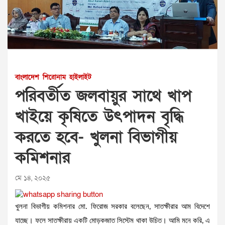
বাংলাদেশ
শিরোনাম
হাইলাইট
পরিবর্তীত জলবায়ুর সাথে খাপ
খাইয়ে কৃষিতে উৎপাদন বৃদ্ধি
করতে হবে- খুলনা বিভাগীয়
কমিশনার
মে ১৪, ২০২৫
খুলনা বিভাগীয় কমিশনার মো. ফিরোজ সরকার বলেছেন, সাতক্ষীরার আম বিদেশে
যাচ্ছে। ফলে সাতক্ষীরায় একটি মোড়কজাত সিস্টেম থাকা উচিত। আমি মনে করি, এ