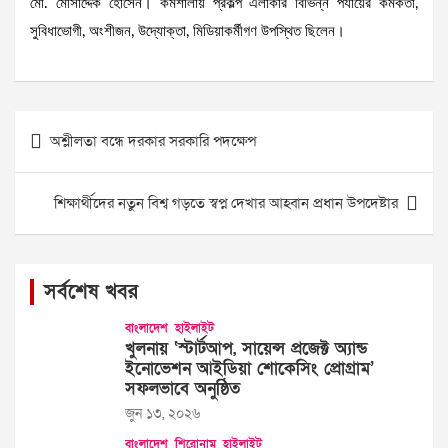
মো. মোসাদ্দেক হোসেন। কর্মশালায় প্রকল্প এলাকার বিভিন্ন পর্যায়ের কর্মকর্তা,
সুবিধাভোগী, অংশীজন, উদ্যোক্তা, মিডিয়াকর্মীগণ উপস্থিত ছিলেন।
Post
অশ্লীলতা বন্ধে দরকার সরকারি পদক্ষেপ
navigation
শিক্ষার্থীদের নতুন বিশ্ব গড়তে স্বপ্ন দেখার আহ্বান প্রধান উপদেষ্টার
সর্বশেষ খবর
বাংলাদেশ
হাইলাইট
খুলনায় ‘স্টার্টআপ, সায়েন্স প্রজেক্ট অ্যান্ড
ইনোভেশন আইডিয়া শোকেসিং প্রোগ্রাম’
সফলভাবে অনুষ্ঠিত
জুন ১৩, ২০২৬
বাংলাদেশ
শিরোনাম
হাইলাইট