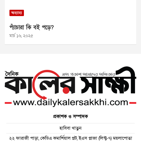
অন্যান্য
প্যাঁচারা কি বই পড়ে?
মার্চ ১৬, ২০২৫
প্রকাশক ও সম্পাদক
হাবিবা খাতুন
২২ ফারাজী পাড়া, কেডিএ কমার্শিয়াল প্লট, ইএস প্লাজা (লিফ্ট-৭) ময়লাপোতা