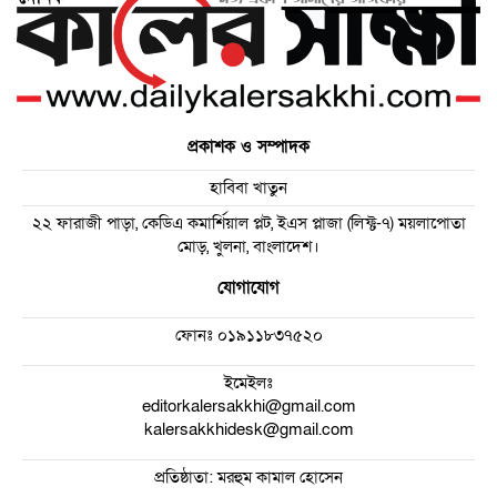
প্রকাশক ও সম্পাদক
হাবিবা খাতুন
২২ ফারাজী পাড়া, কেডিএ কমার্শিয়াল প্লট, ইএস প্লাজা (লিফ্ট-৭) ময়লাপোতা
মোড়, খুলনা, বাংলাদেশ।
যোগাযোগ
ফোনঃ
০১৯১১৮৩৭৫২০
ইমেইলঃ
editorkalersakkhi@gmail.com
kalersakkhidesk@gmail.com
প্রতিষ্ঠাতা: মরহুম কামাল হোসেন