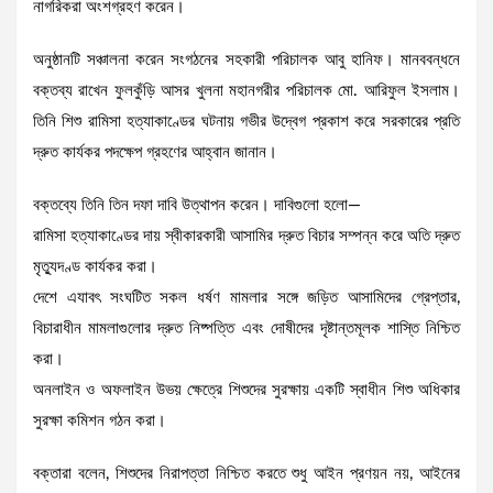
নাগরিকরা অংশগ্রহণ করেন।
অনুষ্ঠানটি সঞ্চালনা করেন সংগঠনের সহকারী পরিচালক আবু হানিফ। মানববন্ধনে
বক্তব্য রাখেন ফুলকুঁড়ি আসর খুলনা মহানগরীর পরিচালক মো. আরিফুল ইসলাম।
তিনি শিশু রামিসা হত্যাকাণ্ডের ঘটনায় গভীর উদ্বেগ প্রকাশ করে সরকারের প্রতি
দ্রুত কার্যকর পদক্ষেপ গ্রহণের আহ্বান জানান।
বক্তব্যে তিনি তিন দফা দাবি উত্থাপন করেন। দাবিগুলো হলো—
রামিসা হত্যাকাণ্ডের দায় স্বীকারকারী আসামির দ্রুত বিচার সম্পন্ন করে অতি দ্রুত
মৃত্যুদণ্ড কার্যকর করা।
দেশে এযাবৎ সংঘটিত সকল ধর্ষণ মামলার সঙ্গে জড়িত আসামিদের গ্রেপ্তার,
বিচারাধীন মামলাগুলোর দ্রুত নিষ্পত্তি এবং দোষীদের দৃষ্টান্তমূলক শাস্তি নিশ্চিত
করা।
অনলাইন ও অফলাইন উভয় ক্ষেত্রে শিশুদের সুরক্ষায় একটি স্বাধীন শিশু অধিকার
সুরক্ষা কমিশন গঠন করা।
বক্তারা বলেন, শিশুদের নিরাপত্তা নিশ্চিত করতে শুধু আইন প্রণয়ন নয়, আইনের