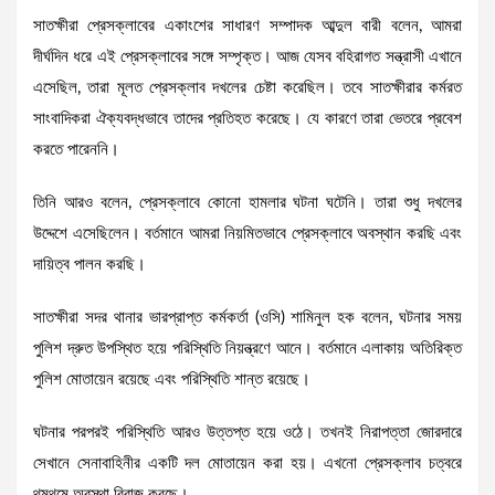
সাতক্ষীরা প্রেসক্লাবের একাংশের সাধারণ সম্পাদক আব্দুল বারী বলেন, আমরা
দীর্ঘদিন ধরে এই প্রেসক্লাবের সঙ্গে সম্পৃক্ত। আজ যেসব বহিরাগত সন্ত্রাসী এখানে
এসেছিল, তারা মূলত প্রেসক্লাব দখলের চেষ্টা করেছিল। তবে সাতক্ষীরার কর্মরত
সাংবাদিকরা ঐক্যবদ্ধভাবে তাদের প্রতিহত করেছে। যে কারণে তারা ভেতরে প্রবেশ
করতে পারেননি।
তিনি আরও বলেন, প্রেসক্লাবে কোনো হামলার ঘটনা ঘটেনি। তারা শুধু দখলের
উদ্দেশে এসেছিলেন। বর্তমানে আমরা নিয়মিতভাবে প্রেসক্লাবে অবস্থান করছি এবং
দায়িত্ব পালন করছি।
সাতক্ষীরা সদর থানার ভারপ্রাপ্ত কর্মকর্তা (ওসি) শামিনুল হক বলেন, ঘটনার সময়
পুলিশ দ্রুত উপস্থিত হয়ে পরিস্থিতি নিয়ন্ত্রণে আনে। বর্তমানে এলাকায় অতিরিক্ত
পুলিশ মোতায়েন রয়েছে এবং পরিস্থিতি শান্ত রয়েছে।
ঘটনার পরপরই পরিস্থিতি আরও উত্তপ্ত হয়ে ওঠে। তখনই নিরাপত্তা জোরদারে
সেখানে সেনাবাহিনীর একটি দল মোতায়েন করা হয়। এখনো প্রেসক্লাব চত্বরে
থমথমে অবস্থা বিরাজ করছে।