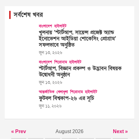
সর্বশেষ খবর
বাংলাদেশ
হাইলাইট
খুলনায় ‘স্টার্টআপ, সায়েন্স প্রজেক্ট অ্যান্ড
ইনোভেশন আইডিয়া শোকেসিং প্রোগ্রাম’
সফলভাবে অনুষ্ঠিত
জুন ১৩, ২০২৬
বাংলাদেশ
শিরোনাম
হাইলাইট
স্টার্টআপ, বিজ্ঞান প্রকল্প ও উদ্ভাবন বিষয়ক
উদ্বোধনী অনুষ্ঠান
জুন ১৩, ২০২৬
আন্তর্জাতিক
খেলাধুলা
শিরোনাম
হাইলাইট
ফুটবল বিশ্বকাপ-২৬ এর সূচি
জুন ১১, ২০২৬
« Prev
August 2026
Next »