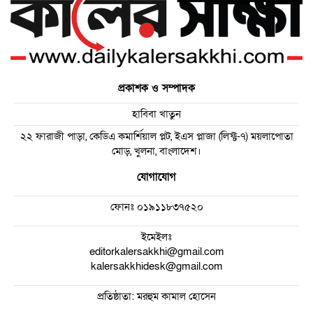
প্রকাশক ও সম্পাদক
হাবিবা খাতুন
২২ ফারাজী পাড়া, কেডিএ কমার্শিয়াল প্লট, ইএস প্লাজা (লিফ্ট-৭) ময়লাপোতা
মোড়, খুলনা, বাংলাদেশ।
যোগাযোগ
ফোনঃ
০১৯১১৮৩৭৫২০
ইমেইলঃ
editorkalersakkhi@gmail.com
kalersakkhidesk@gmail.com
প্রতিষ্ঠাতা: মরহুম কামাল হোসেন