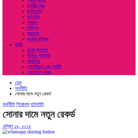
প্রবাস জীবন
চাকুরীর খবর
জনদূর্ভোগ
ধর্ম দর্শন
স্বাস্থ্য
সাহিত্য
মহানগর
ব্যবসা-বাণিজ্য
সাইট
ফটো গ্যালারি
ভিডিও গ্যালারি
আর্কাইভ
গোপনীয়তা এবং শর্তাদি
যোগাযোগ করুন
হোম
অর্থনীতি
সোনার দামে নতুন রেকর্ড
অর্থনীতি
শিরোনাম
হাইলাইট
সোনার দামে নতুন রেকর্ড
এপ্রিল ১৯, ২০২৫