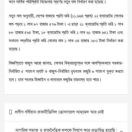
ফলে সার্বিক পরিস্থিতি বিবেচনায় স্বর্ণের নতুন দাম নির্ধারণ করা হয়েছে।
নতুন দাম অনুযায়ী, দেশের বাজারে প্রতি ভরি (১১.৬৬৪ গ্রাম) ২২ ক্যারেটের সোনার
দাম পড়বে ১ লাখ ৯৭ হাজার ৫৭৬ টাকা। এ ছাড়া ২১ ক্যারেটের প্রতি ভরি ১ লাখ
৮৮ হাজার ৫৯৫ টাকা, ১৮ ক্যারেটের প্রতি ভরি ১ লাখ ৬১ হাজার ৬৫১ টাকা এবং
সনাতন পদ্ধতির প্রতি ভরি সোনার দাম ১ লাখ ৩৪ হাজার ২৫৩ টাকা নির্ধারণ করা
হয়েছে।
বিজ্ঞপ্তিতে বাজুস আরো জানায়, সোনার বিক্রয়মূল্যের সঙ্গে আবশ্যিকভাবে সরকার-
নির্ধারিত ৫ শতাংশ ভ্যাট ও বাজুস-নির্ধারিত ন্যূনতম মজুরি ৬ শতাংশ যুক্ত করতে
হবে। তবে গহনার ডিজাইন ও মানভেদে মজুরির তারতম্য হতে পারে।
Post
প্রবীণ বর্ষিয়ান রাজনীতিবিদ তোফায়েল আহমেদ আর নেই
navigation
নাগরিক সমাজ ও রাজনৈতিক দলকে বিশ্বাস করে প্রতারিত হয়েছি :