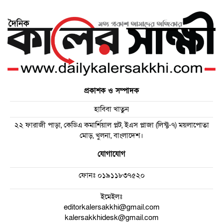
প্রকাশক ও সম্পাদক
হাবিবা খাতুন
২২ ফারাজী পাড়া, কেডিএ কমার্শিয়াল প্লট, ইএস প্লাজা (লিফ্ট-৭) ময়লাপোতা
মোড়, খুলনা, বাংলাদেশ।
যোগাযোগ
ফোনঃ
০১৯১১৮৩৭৫২০
ইমেইলঃ
editorkalersakkhi@gmail.com
kalersakkhidesk@gmail.com