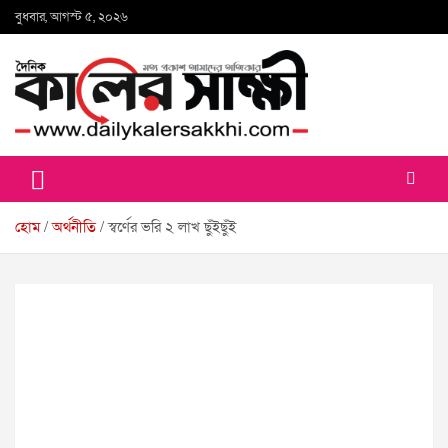
Skip
বুধবার, আগস্ট ৫, ২০২৬
to
content
কালের সাক্ষী
হোম
অর্থনীতি
স্বর্ণের ভরি ২ লাখ ছুঁইছুঁই