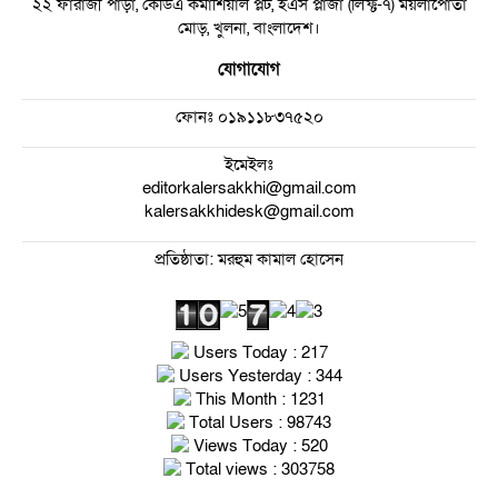
২২ ফারাজী পাড়া, কেডিএ কমার্শিয়াল প্লট, ইএস প্লাজা (লিফ্ট-৭) ময়লাপোতা
মোড়, খুলনা, বাংলাদেশ।
যোগাযোগ
ফোনঃ
০১৯১১৮৩৭৫২০
ইমেইলঃ
editorkalersakkhi@gmail.com
kalersakkhidesk@gmail.com
প্রতিষ্ঠাতা: মরহুম কামাল হোসেন
Users Today : 217
Users Yesterday : 344
This Month : 1231
Total Users : 98743
Views Today : 520
Total views : 303758