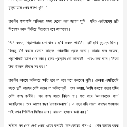
যুক্ত হতে পেরে দারুণ খুশি।’
চাকরির পাশাপাশি অভিনয়ে সময় দেবেন বলে জানান সুমি। যদিও এরইমধ্যে দুটি
সিনেমার কাজ ফিরিয়ে দিয়েছেন বলে জানালেন।
তিনি বলেন, ‘পড়াশোনার চাপ থাকায় ছবি করতে পারিনি। দুটি ছবি চূড়ান্ত ছিল।
কিন্তু যদি করতে যেতাম তাহলে সেমিস্টার ব্রেক হতো। আমার মনে হয়েছে,
পড়াশোনাটা আগে শেষ করি। ছবির প্রস্তাব তো আসবেই। পরেও করা যাবে। নিয়ত
ঠিক থাকলে জীবনে সব হয়।’
চাকরির কারণে অভিনয়ে ক্ষতি হবে না বলে মনে করছেন সুমি। কেননা এমনিতেই
বছরে দুটি কাজের বেশি করেন না অভিনেত্রী। তার কথায়, ‘আমি কখনো বছরে দুটির
বেশি কাজ করিনি। সব কাজ হাতে নিইও না। গত বছর ‘অন্ধকারের গান’
করেছিলাম। তার আগের বছর ‘মোবারকনামা’। এ বছর যদি ভালো কাজের প্রস্তাব
পাই তখন শিডিউল মিলিয়ে নেব। ঝামেলা হওয়ার কথা নয়।’
সুমিকে সব শেষ দেখা গেছে ওয়েব কনটেন্ট ‘অন্ধকারের গান’-এ। গেল বছরের শুরুর