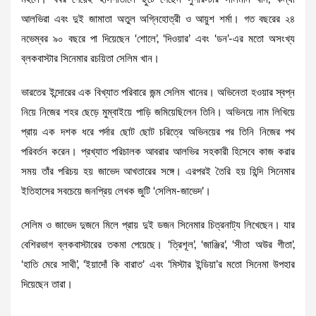
আলভিরা এবং দুই জামাতা অতুল অগ্নিহোত্রী ও আয়ুশ শর্মা। গত বছরের ২৪
নভেম্বর ৯০ বছরে পা দিয়েছেন ‘শোলে’, ‘দিওয়ার’ এবং ‘ডন’-এর মতো অসংখ্য
ব্লকবাস্টার সিনেমার রচয়িতা সেলিম খান।
ভারতের ইন্দোরের এক বিখ্যাত পরিবারে জন্ম সেলিম খানের। অভিনেতা হওয়ার স্বপ্ন
নিয়ে নিজের শহর ছেড়ে মুম্বাইয়ে পাড়ি জমিয়েছিলেন তিনি। অভিনয়ে নাম লিখিয়ে
প্রায় এক দশক ধরে পর্দার ছোট ছোট চরিত্রে অভিনয়ের পর তিনি নিজের পথ
পরিবর্তন করেন। প্রখ্যাত পরিচালক আবরার আলভির সহকারী হিসেবে কাজ করার
সময় তাঁর পরিচয় হয় জাভেদ আখতারের সঙ্গে। এরপরই তৈরি হয় হিন্দি সিনেমার
ইতিহাসের সবচেয়ে জনপ্রিয় লেখক জুটি ‘সেলিম-জাভেদ’।
সেলিম ও জাভেদ দুজনে মিলে প্রায় দুই ডজন সিনেমার চিত্রনাট্য লিখেছেন। যার
বেশিরভাগ ব্লকবাস্টারের তকমা পেয়েছে। ‘ত্রিশূল’, ‘জাঞ্জির’, ‘সীতা অউর গীতা’,
‘হাতি মেরে সাথী’, ‘ইয়াদোঁ কি বারাত’ এবং ‘মিস্টার ইন্ডিয়া’র মতো সিনেমা উপহার
দিয়েছেন তারা।