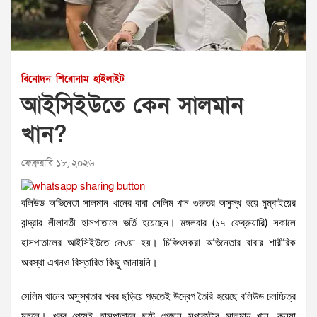
বিনোদন
শিরোনাম
হাইলাইট
আইসিইউতে কেন সালমান
খান?
ফেব্রুয়ারি ১৮, ২০২৬
বলিউড অভিনেতা সালমান খানের বাবা সেলিম খান গুরুতর অসুস্থ হয়ে মুম্বাইয়ের
বান্দ্রার লীলাবতী হাসপাতালে ভর্তি হয়েছেন। মঙ্গলবার (১৭ ফেব্রুয়ারি) সকালে
হাসপাতালের আইসিইউতে নেওয়া হয়। চিকিৎসকরা অভিনেতার বাবার শারীরিক
অবস্থা এখনও বিস্তারিত কিছু জানায়নি।
সেলিম খানের অসুস্থতার খবর ছড়িয়ে পড়তেই উদ্বেগ তৈরি হয়েছে বলিউড চলচ্চিত্র
মহলে। খবর পেয়েই হাসপাতালে ছুটে গেছেন সুপারস্টার সালমান খান, কন্যা