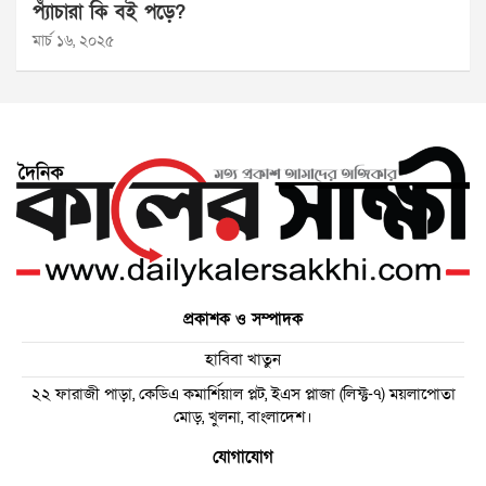
প্যাঁচারা কি বই পড়ে?
মার্চ ১৬, ২০২৫
প্রকাশক ও সম্পাদক
হাবিবা খাতুন
২২ ফারাজী পাড়া, কেডিএ কমার্শিয়াল প্লট, ইএস প্লাজা (লিফ্ট-৭) ময়লাপোতা
মোড়, খুলনা, বাংলাদেশ।
যোগাযোগ