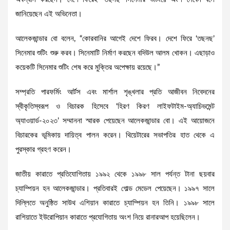
জানিয়েছেন এই অভিনেতা।
আলেকজান্ডার বো বলেন, “কোরবানির আগেই দেশে ফিরব। দেশে ফিরে ‘তছনছ’
সিনেমার শুটিং শুরু করব। সিনেমাটি নির্মাণ করছেন বদিউল আলম খোকন। এছাড়াও
কয়েকটি সিনেমার শুটিং শেষ করে মুক্তির অপেক্ষায় রয়েছে।”
সম্প্রতি পারফর্মিং আর্টস এবং মার্শাল শৃঙ্খলার প্রতি আজীবন নিবেদনের
স্বীকৃতিস্বরূপ ও বিচারক হিসেবে ‘হিরণ কিরণ লাইফটাইম-অ্যাচিভমেন্ট
অ্যাওয়ার্ড-২০২৩’ সম্মাননা স্মারক পেয়েছেন আলেকজান্ডার বো। এই আয়োজনে
বিচারকের ভূমিকায় দায়িত্ব পালন করেন। থিয়েটারের সভাপতির হাত থেকে এ
পুরস্কার গ্রহণ করেন।
জাতীয় কারাতে প্রতিযোগিতায় ১৯৯২ থেকে ১৯৯৮ সাল পর্যন্ত টানা ছয়বার
চ্যাম্পিয়ন হন আলেকজান্ডার। প্রতিবারই গোল্ড মেডেল পেয়েছেন। ১৯৯৭ সালে
দিল্লিতে অনুষ্ঠিত সাউথ এশিয়ান কারাতে চ্যাম্পিয়ন হন তিনি। ১৯৯৮ সালে
রাশিয়াতে ইউরোপিয়ান কারাতে প্রযোগিতায় অংশ নিয়ে রানারআপ হয়েছিলেন।