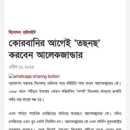
বিনোদন
হাইলাইট
কোরবানির আগেই ‘তছনছ’
করবেন আলেকজান্ডার
এপ্রিল ১০, ২০২৫
অ্যাকশন ঘরানার সিনেমায় অভিনয় করে পরিচিতি লাভ করেন আলেকজান্ডার বো।
১৯৯৫ সালে শহীদুল ইসলাম খোকন পরিচালিত ‘লম্পট’ সিনেমার মাধ্যমে রুপালি
পর্দায় তার যাত্রা শুরু হয়।
এখন পর্যন্ত শতাধিক চলচ্চিত্রে অভিনয় করেছেন আলেকজান্ডার বো। যদিও
চলচ্চিত্রে এখন খুব একটা নিয়মিত নন। আলেকজান্ডার বো এখন মার্কিন যুক্তরাষ্ট্রে
অবস্থান করছেন। দেশে ফিরেই ‘তছনছ’ সিনেমার শুটিংয়ে অংশ নেবেন বলে