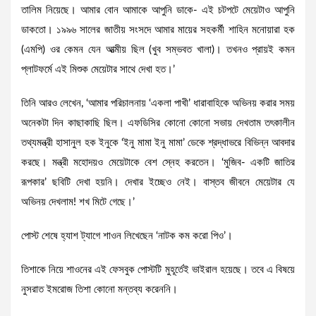
তালিম নিয়েছে। আমার বোন আমাকে আপুনি ডাকে- এই চটপটে মেয়েটাও আপুনি
ডাকতো। ১৯৯৬ সালের জাতীয় সংসদে আমার মায়ের সহকর্মী শাহিন মনোয়ারা হক
(এমপি) ওর কেমন যেন আত্মীয় ছিল (খুব সম্ভবত খালা)। তখনও প্রায়ই কমন
প্লাটফর্মে এই মিশুক মেয়েটার সাথে দেখা হত।’
তিনি আরও লেখেন, ‘আমার পরিচালনায় ‘একলা পাখী’ ধারাবাহিকে অভিনয় করার সময়
অনেকটা দিন কাছাকাছি ছিল। এফডিসির কোনো কোনো সভায় দেখতাম তৎকালীন
তথ্যমন্ত্রী হাসানুল হক ইনুকে ‘ইনু মামা ইনু মামা’ ডেকে শ্রদ্ধাভরে বিভিন্ন আবদার
করছে। মন্ত্রী মহোদয়ও মেয়েটাকে বেশ স্নেহ করতেন। ‘মুজিব- একটি জাতির
রূপকার’ ছবিটি দেখা হয়নি। দেখার ইচ্ছেও নেই। বাস্তব জীবনে মেয়েটার যে
অভিনয় দেখলাম! শখ মিটে গেছে।’
পোস্ট শেষে হ্যাশ ট্যাগে শাওন লিখেছেন ‘নাটক কম করো পিও’।
তিশাকে নিয়ে শাওনের এই ফেসবুক পোস্টটি মুহূর্তেই ভাইরাল হয়েছে। তবে এ বিষয়ে
নুসরাত ইমরোজ তিশা কোনো মন্তব্য করেননি।