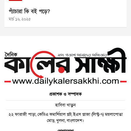
প্যাঁচারা কি বই পড়ে?
মার্চ ১৬, ২০২৫
প্রকাশক ও সম্পাদক
হাবিবা খাতুন
২২ ফারাজী পাড়া, কেডিএ কমার্শিয়াল প্লট, ইএস প্লাজা (লিফ্ট-৭) ময়লাপোতা
মোড়, খুলনা, বাংলাদেশ।