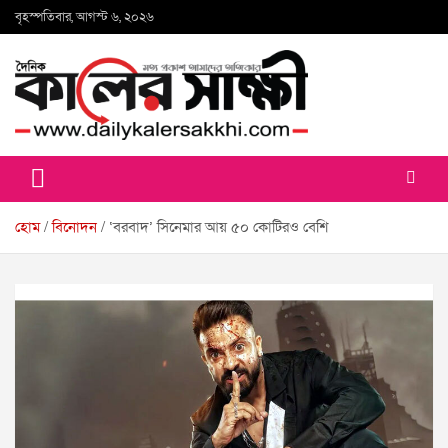
Skip
বৃহস্পতিবার, আগস্ট ৬, ২০২৬
to
content
কালের সাক্ষী
হোম
বিনোদন
‘বরবাদ’ সিনেমার আয় ৫০ কোটিরও বেশি