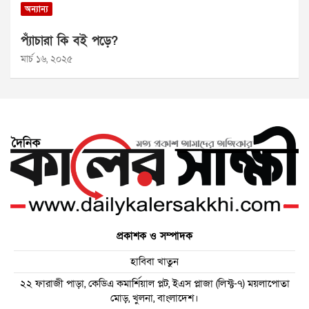
অন্যান্য
প্যাঁচারা কি বই পড়ে?
মার্চ ১৬, ২০২৫
প্রকাশক ও সম্পাদক
হাবিবা খাতুন
২২ ফারাজী পাড়া, কেডিএ কমার্শিয়াল প্লট, ইএস প্লাজা (লিফ্ট-৭) ময়লাপোতা
মোড়, খুলনা, বাংলাদেশ।