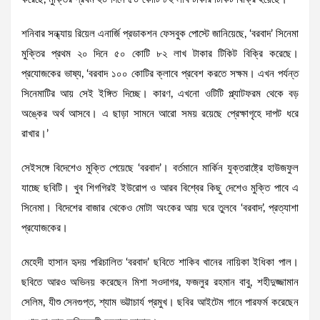
শনিবার সন্ধ্যায় রিয়েল এনার্জি প্রডাকশন ফেসবুক পোস্টে জানিয়েছে, ‘বরবাদ’ সিনেমা
মুক্তির প্রথম ২০ দিনে ৫০ কোটি ৮২ লাখ টাকার টিকিট বিক্রি করেছে।
প্রযোজকের ভাষ্য, ‘বরবাদ ১০০ কোটির ক্লাবে প্রবেশ করতে সক্ষম। এখন পর্যন্ত
সিনেমাটির আয় সেই ইঙ্গিত দিচ্ছে। কারণ, এখনো ওটিটি প্ল্যাটফরম থেকে বড়
অঙ্কের অর্থ আসবে। এ ছাড়া সামনে আরো সময় রয়েছে প্রেক্ষাগৃহে দাপট ধরে
রাখার।’
সেইসঙ্গে বিদেশেও মুক্তি পেয়েছে ‘বরবাদ’। বর্তমানে মার্কিন যুক্তরাষ্ট্রে হাউজফুল
যাচ্ছে ছবিটি। খুব শিগগিরই ইউরোপ ও আরব বিশ্বের কিছু দেশেও মুক্তি পাবে এ
সিনেমা। বিদেশের বাজার থেকেও মোটা অংকের আয় ঘরে তুলবে ‘বরবাদ’, প্রত্যাশা
প্রযোজকের।
মেহেদী হাসান হৃদয় পরিচালিত ‘বরবাদ’ ছবিতে শাকিব খানের নায়িকা ইধিকা পাল।
ছবিতে আরও অভিনয় করেছেন মিশা সওদাগর, ফজলুর রহমান বাবু, শহীদুজ্জামান
সেলিম, যীশু সেনগুপ্ত, শ্যাম ভট্টাচার্য প্রমুখ। ছবির আইটেম গানে পারফর্ম করেছেন