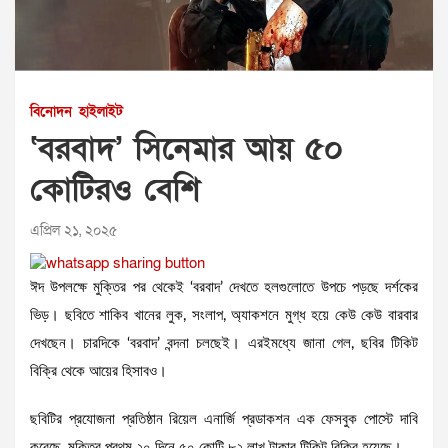
বিনোদন
হাইলাইট
‘বরবাদ’ সিনেমার আয় ৫০
কোটিরও বেশি
এপ্রিল ২১, ২০২৫
ঈদ উপলক্ষে মুক্তির পর থেকেই ‘বরবাদ’ দেখতে হলগুলোতে উপচে পড়ছে দর্শকের
ভিড়। ছবিতে শাকিব খানের লুক, সংলাপ, অ্যাকশনে মুগ্ধ হয়ে কেউ কেউ বারবার
দেখছেন। চারদিকে ‘বরবাদ’ বন্দনা চলছেই। এরইমধ্যে জানা গেল, ছবির টিকিট
বিক্রি থেকে আয়ের হিসাবও।
ছবিটির প্রযোজনা প্রতিষ্ঠান রিয়েল এনার্জি প্রডাকশন এক ফেসবুক পোস্টে দাবি
করেছে, মুক্তির প্রথম ২০ দিনে ৫০ কোটি ৮২ লাখ টাকার টিকিট বিক্রি হয়েছে।