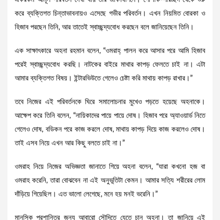
করে ব্যক্তিগত চিন্তাভাবনায়ও এসেছে গভীর পরিবর্তন। এখন নিয়মিত বোরকা ও
হিজাব পরছেন তিনি, আর তাতেই স্বাচ্ছন্দ্যবোধ করছেন বলে জানিয়েছেন তিনি।
এক সাক্ষাৎকারে অহনা রহমান বলেন, “ওমরাহ্ পালন করে আসার পরে আমি হিজাব
পরেই স্বাচ্ছন্দ্যবোধ করছি। নাটকের বাইরে মাথার কাপড় ফেলতে চাই না। এটা
আমার ব্যক্তিগত বিষয়। ইন্টারভিউতে গেলেও চেষ্টা করি মাথায় কাপড় রাখার।”
তবে নিজের এই পরিবর্তনকে ঘিরে সমালোচনার মুখেও পড়তে হয়েছে অহনাকে।
আক্ষেপ করে তিনি বলেন, “নায়িকাদের পায়ে পায়ে দোষ। হিজাব পরে অ্যাওয়ার্ড নিতে
গেলেও দোষ, বডিকন পরে কাজ করলে দোষ, মাথায় কাপড় দিয়ে কাজ করলেও দোষ।
তাই এসব নিয়ে এখন আর কিছু বলতে চাই না।”
ওমরাহ নিয়ে নিজের অভিজ্ঞতা জানাতে গিয়ে অহনা বলেন, “যারা কখনো হজ বা
ওমরাহ করেনি, তারা বোঝবেন না এই অনুভূতিটা কেমন। আমার সত্যি শরীরের লোম
দাঁড়িয়ে গিয়েছিল। এত ভালো লেগেছে, মনে হয় মনই ভরেনি।”
মানসিক প্রশান্তির জন্য আবারো সৌদিতে যেতে চান অহনা। তা জানিয়ে এই