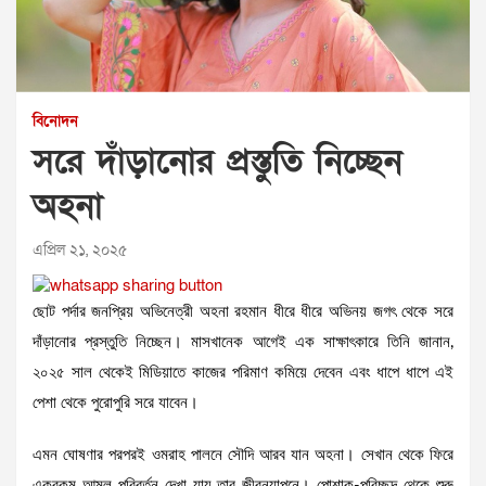
বিনোদন
সরে দাঁড়ানোর প্রস্তুতি নিচ্ছেন
অহনা
এপ্রিল ২১, ২০২৫
ছোট পর্দার জনপ্রিয় অভিনেত্রী অহনা রহমান ধীরে ধীরে অভিনয় জগৎ থেকে সরে
দাঁড়ানোর প্রস্তুতি নিচ্ছেন। মাসখানেক আগেই এক সাক্ষাৎকারে তিনি জানান,
২০২৫ সাল থেকেই মিডিয়াতে কাজের পরিমাণ কমিয়ে দেবেন এবং ধাপে ধাপে এই
পেশা থেকে পুরোপুরি সরে যাবেন।
এমন ঘোষণার পরপরই ওমরাহ পালনে সৌদি আরব যান অহনা। সেখান থেকে ফিরে
একরকম আমূল পরিবর্তন দেখা যায় তার জীবনযাপনে। পোশাক-পরিচ্ছদ থেকে শুরু