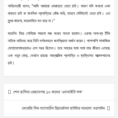
অভিনেত্রী বলেন, “আমি আবারো ওমরাহতে যেতে চাই। কারণ যদি কখনো একা
থাকতে চাই বা মানসিক প্রশান্তির খোঁজ করি, তাহলে সৌদিতেই যেতে চাই। এত
সুন্দর জায়গা, কয়েকদিনে মন ভরে না।”
মডেলিং দিয়ে শোবিজে পথচলা শুরু করেন অহনা রহমান। এরপর অসংখ্য টিভি
নাটকে অভিনয় করে তিনি দর্শকমহলে জনপ্রিয়তা অর্জন করেন। পাশাপাশি সামাজিক
যোগাযোগমাধ্যমেও বেশ সরব ছিলেন। তবে সময়ের সঙ্গে সঙ্গে তার জীবনে এসেছে
এক নতুন মোড়, যেখানে রয়েছে আধ্যাত্মিক প্রশান্তি ও ব্যক্তিগত আত্মসম্মানের
চর্চা।
Post
শেখ হাসিনা-রেহানাসহ ১০ জনের ‘এনআইডি লক’
navigation
ফোরজি সিম সাপোর্টেড রিচার্জেবল রাউটার আনলো ওয়ালটন