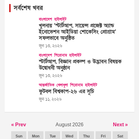
সর্বশেষ খবর
বাংলাদেশ
হাইলাইট
খুলনায় ‘স্টার্টআপ, সায়েন্স প্রজেক্ট অ্যান্ড
ইনোভেশন আইডিয়া শোকেসিং প্রোগ্রাম’
সফলভাবে অনুষ্ঠিত
জুন ১৩, ২০২৬
বাংলাদেশ
শিরোনাম
হাইলাইট
স্টার্টআপ, বিজ্ঞান প্রকল্প ও উদ্ভাবন বিষয়ক
উদ্বোধনী অনুষ্ঠান
জুন ১৩, ২০২৬
আন্তর্জাতিক
খেলাধুলা
শিরোনাম
হাইলাইট
ফুটবল বিশ্বকাপ-২৬ এর সূচি
জুন ১১, ২০২৬
« Prev
August 2026
Next »
Sun
Mon
Tue
Wed
Thu
Fri
Sat