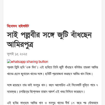
বিনোদন
হাইলাইট
সাই পল্লবীর সঙ্গে জুটি বাঁধছেন
আমিরপুত্র
জুলাই ১৫, ২০২৫
প্রথম হিন্দি ছবি ‘এক দিন’। এই ছবিতে তিনি জুটি বাঁধছেন বলিউড তারকা আমির
খানের ছেলে জুনায়েদ খানের সঙ্গে। ছবিটি প্রযোজনা করছেন আমির খান নিজে।
সঙ্গে রয়েছেন তার ভাই মনসুর খান। বহুল আলোচিত এই সিনেমাটি মুক্তি পাবে ৭
নভেম্বর। চলচ্চিত্র বিশ্লেষক তারান আদর্শ এই খবর নিশ্চিত করেছেন।
এই ছবির মাধ্যমে আমির খান ও মনসুর খানের দীর্ঘ ১৭ বছর পর যৌথভাবে