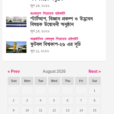
জুন ১৩, ২০২৬
বাংলাদেশ
শিরোনাম
হাইলাইট
স্টার্টআপ, বিজ্ঞান প্রকল্প ও উদ্ভাবন
বিষয়ক উদ্বোধনী অনুষ্ঠান
জুন ১৩, ২০২৬
আন্তর্জাতিক
খেলাধুলা
শিরোনাম
হাইলাইট
ফুটবল বিশ্বকাপ-২৬ এর সূচি
জুন ১১, ২০২৬
« Prev
August 2026
Next »
Sun
Mon
Tue
Wed
Thu
Fri
Sat
1
2
3
4
5
6
7
8
9
10
11
12
13
14
15