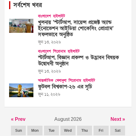
সর্বশেষ খবর
বাংলাদেশ
হাইলাইট
খুলনায় ‘স্টার্টআপ, সায়েন্স প্রজেক্ট অ্যান্ড
ইনোভেশন আইডিয়া শোকেসিং প্রোগ্রাম’
সফলভাবে অনুষ্ঠিত
জুন ১৩, ২০২৬
বাংলাদেশ
শিরোনাম
হাইলাইট
স্টার্টআপ, বিজ্ঞান প্রকল্প ও উদ্ভাবন বিষয়ক
উদ্বোধনী অনুষ্ঠান
জুন ১৩, ২০২৬
আন্তর্জাতিক
খেলাধুলা
শিরোনাম
হাইলাইট
ফুটবল বিশ্বকাপ-২৬ এর সূচি
জুন ১১, ২০২৬
« Prev
August 2026
Next »
Sun
Mon
Tue
Wed
Thu
Fri
Sat