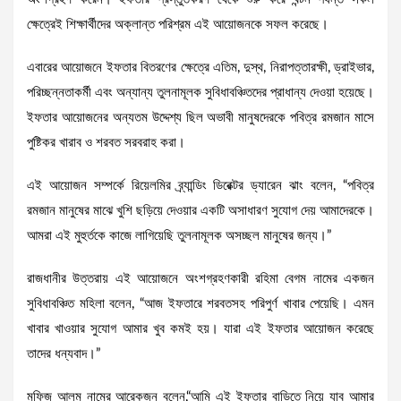
ক্ষেত্রেই শিক্ষার্থীদের অক্লান্ত পরিশ্রম এই আয়োজনকে সফল করেছে।
এবারের আয়োজনে ইফতার বিতরণের ক্ষেত্রে এতিম, দুস্থ, নিরাপত্তারক্ষী, ড্রাইভার,
পরিচ্ছন্নতাকর্মী এবং অন্যান্য তুলনামূলক সুবিধাবঞ্চিতদের প্রাধান্য দেওয়া হয়েছে।
ইফতার আয়োজনের অন্যতম উদ্দেশ্য ছিল অভাবী মানুষদেরকে পবিত্র রমজান মাসে
পুষ্টিকর খারাব ও শরবত সরবরাহ করা।
এই আয়োজন সম্পর্কে রিয়েলমির ব্র্যান্ডিং ডিরেক্টর ড্যারেন ঝাং বলেন, “পবিত্র
রমজান মানুষের মাঝে খুশি ছড়িয়ে দেওয়ার একটি অসাধারণ সুযোগ দেয় আমাদেরকে।
আমরা এই মুহুর্তকে কাজে লাগিয়েছি তুলনামূলক অসচ্ছল মানুষের জন্য।”
রাজধানীর উত্তরায় এই আয়োজনে অংশগ্রহণকারী রহিমা বেগম নামের একজন
সুবিধাবঞ্চিত মহিলা বলেন, “আজ ইফতারে শরবতসহ পরিপুর্ণ খাবার পেয়েছি। এমন
খাবার খাওয়ার সুযোগ আমার খুব কমই হয়। যারা এই ইফতার আয়োজন করেছে
তাদের ধন্যবাদ।”
মফিজ আলম নামের আরেকজন বলেন,“আমি এই ইফতার বাড়িতে নিয়ে যাব আমার