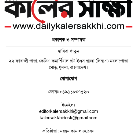
প্রকাশক ও সম্পাদক
হাবিবা খাতুন
২২ ফারাজী পাড়া, কেডিএ কমার্শিয়াল প্লট, ইএস প্লাজা (লিফ্ট-৭) ময়লাপোতা
মোড়, খুলনা, বাংলাদেশ।
যোগাযোগ
ফোনঃ
০১৯১১৮৩৭৫২০
ইমেইলঃ
editorkalersakkhi@gmail.com
kalersakkhidesk@gmail.com
প্রতিষ্ঠাতা: মরহুম কামাল হোসেন