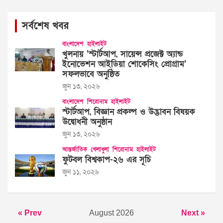
সর্বশেষ খবর
বাংলাদেশ
হাইলাইট
খুলনায় ‘স্টার্টআপ, সায়েন্স প্রজেক্ট অ্যান্ড
ইনোভেশন আইডিয়া শোকেসিং প্রোগ্রাম’
সফলভাবে অনুষ্ঠিত
জুন ১৩, ২০২৬
বাংলাদেশ
শিরোনাম
হাইলাইট
স্টার্টআপ, বিজ্ঞান প্রকল্প ও উদ্ভাবন বিষয়ক
উদ্বোধনী অনুষ্ঠান
জুন ১৩, ২০২৬
আন্তর্জাতিক
খেলাধুলা
শিরোনাম
হাইলাইট
ফুটবল বিশ্বকাপ-২৬ এর সূচি
জুন ১১, ২০২৬
« Prev
August 2026
Next »