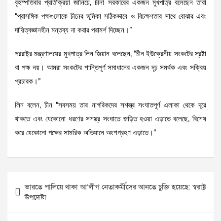
বৃহস্পতিবার প্রতিক্রিয়া জানিয়ে, চীনা সরকারের একজন মুখপাত্র বলেছেন তারা
“প্রাসঙ্গিক পক্ষগুলোকে চীনের ভূমিকা সঠিকভাবে ও বিচক্ষণতার সাথে বোঝার এবং
দায়িত্বজ্ঞানহীন মন্তব্য না করার পরামর্শ দিচ্ছেন।”
পররাষ্ট্র মন্ত্রণালয়ের মুখপাত্র লিন জিয়ান বলেছেন, “চীন ইউক্রেনীয় সংকটের স্রষ্টা
বা পক্ষ নয়। আমরা সংকটের শান্তিপূর্ণ সমাধানের একজন দৃঢ় সমর্থক এবং সক্রিয়
প্রচারক।”
লিন বলেন, চীন “সবসময় তার নাগরিকদের সশস্ত্র সংঘাতপূর্ণ এলাকা থেকে দূরে
থাকতে এবং যেকোনো ধরণের সশস্ত্র সংঘাতে জড়িত হওয়া এড়াতে বলেছে, বিশেষ
করে যেকোনো পক্ষের সামরিক অভিযানে অংশগ্রহণ এড়াতে।”
Post
ভারতে পালিয়ে থাকা আ’লীগ নেতাকর্মীদের আনতে চুক্তি হয়েছে: স্বরাষ্ট্র
navigation
উপদেষ্টা