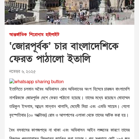
আন্তর্জাতিক
শিরোনাম
হাইলাইট
‘জোরপূর্বক’ চার বাংলাদেশিকে
ফেরত পাঠালো ইতালি
নভেম্বর ৬, ২০২৫
ইতালিতে চলমান অবৈধ অভিবাসন রোধ অভিযানের অংশ হিসেবে চারজন বাংলাদেশি
নাগরিককে জোরপূর্বক দেশে ফেরত পাঠানো হয়েছে। তাদের মধ্যে রয়েছেন মোহাম্মদ
তরিকুল ইসলাম, আব্দুল মান্নান খালাসি, মেহেদী মিয়া এবং এমডি সায়েম। গেলো
বৃহস্পতিবার (৩০ অক্টোবর) রোম ও আশপাশের এলাকা থেকে তাদের আটক করা হয়।
বৈধ বসবাসের কাগজপত্র না থাকা এবং অভিবাসন আইন লঙ্ঘনের কারণে তাদের
বিরুদ্ধে প্রত্যাবাসন সিদ্ধান্ত কার্যকর করা হয়েছে। গত সপ্তাহে মোট ১৮৪ জন