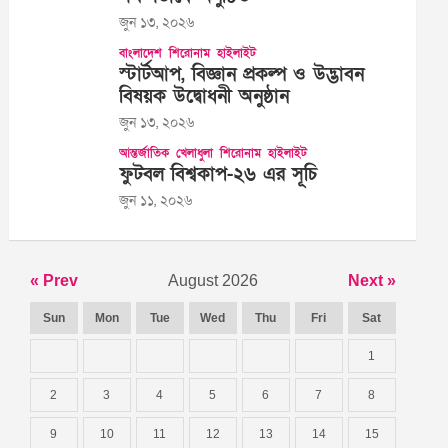
জুন ১৩, ২০২৬
বাংলাদেশ
শিরোনাম
হাইলাইট
স্টার্টআপ, বিজ্ঞান প্রকল্প ও উদ্ভাবন
বিষয়ক উদ্বোধনী অনুষ্ঠান
জুন ১৩, ২০২৬
আন্তর্জাতিক
খেলাধুলা
শিরোনাম
হাইলাইট
ফুটবল বিশ্বকাপ-২৬ এর সূচি
জুন ১১, ২০২৬
« Prev
August 2026
Next »
Sun
Mon
Tue
Wed
Thu
Fri
Sat
1
2
3
4
5
6
7
8
9
10
11
12
13
14
15