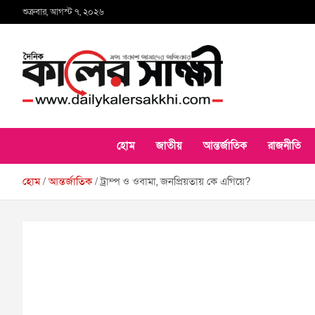
Skip
শুক্রবার, আগস্ট ৭, ২০২৬
to
content
কালের সাক্ষী
হোম
জাতীয়
আন্তর্জাতিক
রাজনীতি
হোম
আন্তর্জাতিক
ট্রাম্প ও ওবামা, জনপ্রিয়তায় কে এগিয়ে?