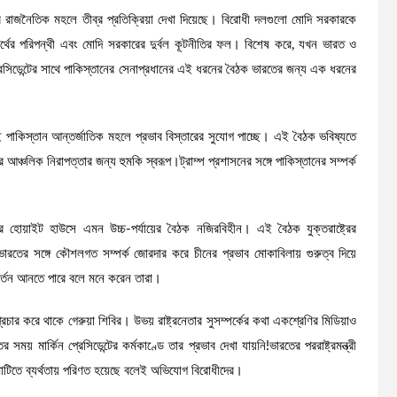
তের রাজনৈতিক মহলে তীব্র প্রতিক্রিয়া দেখা দিয়েছে। বিরোধী দলগুলো মোদি সরকারকে
থের পরিপন্থী এবং মোদি সরকারের দুর্বল কূটনীতির ফল। বিশেষ করে, যখন ভারত ও
 প্রেসিডেন্টের সাথে পাকিস্তানের সেনাপ্রধানের এই ধরনের বৈঠক ভারতের জন্য এক ধরনের
ই পাকিস্তান আন্তর্জাতিক মহলে প্রভাব বিস্তারের সুযোগ পাচ্ছে। এই বৈঠক ভবিষ্যতে
ের আঞ্চলিক নিরাপত্তার জন্য হুমকি স্বরূপ।ট্রাম্প প্রশাসনের সঙ্গে পাকিস্তানের সম্পর্ক
র হোয়াইট হাউসে এমন উচ্চ-পর্যায়ের বৈঠক নজিরবিহীন। এই বৈঠক যুক্তরাষ্ট্রের
ট্র ভারতের সঙ্গে কৌশলগত সম্পর্ক জোরদার করে চীনের প্রভাব মোকাবিলায় গুরুত্ব দিয়ে
িবর্তন আনতে পারে বলে মনে করেন তারা।
 প্রচার করে থাকে গেরুয়া শিবির। উভয় রাষ্ট্রনেতার সুসম্পর্কের কথা একশ্রেণির মিডিয়াও
য় মার্কিন প্রেসিডেন্টের কর্মকাণ্ডে তার প্রভাব দেখা যায়নি!ভারতের পররাষ্ট্রমন্ত্রী
টিতে ব্যর্থতায় পরিণত হয়েছে বলেই অভিযোগ বিরোধীদের।