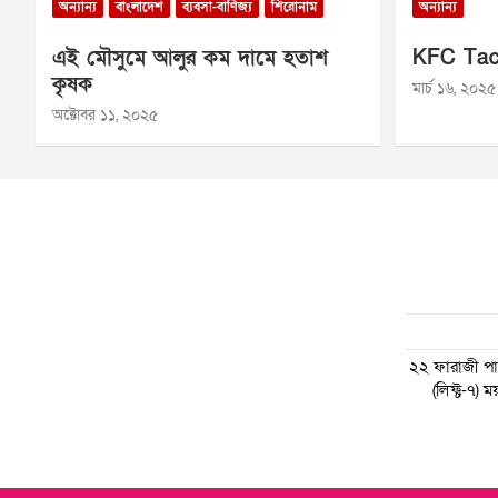
অন্যান্য
বাংলাদেশ
ব্যবসা-বাণিজ্য
শিরোনাম
অন্যান্য
এই মৌসুমে আলুর কম দামে হতাশ
KFC Tac
কৃষক
মার্চ ১৬, ২০২৫
অক্টোবর ১১, ২০২৫
২২ ফারাজী পাড়
(লিফ্ট-৭)