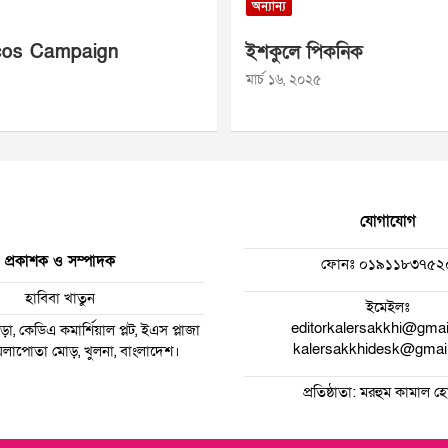
অন্যান্য
os Campaign
ইশকুলে পিকনিক
মার্চ ১৬, ২০২৫
যোগাযোগ
প্রকাশক ও সম্পাদক
ফোনঃ
০১৯১১৮৩৭৫২
হাবিবা খাতুন
ইমেইলঃ
editorkalersakkhi@gma
া, কেডিএ কমার্শিয়াল প্লট, ইএস প্লাজা
kalersakkhidesk@gmai
 ময়লাপোতা মোড়, খুলনা, বাংলাদেশ।
প্রতিষ্ঠাতা: মরহুম কামাল 