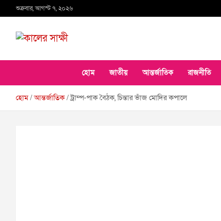
Skip
শুক্রবার, আগস্ট ৭, ২০২৬
to
content
কালের সাক্ষী
হোম
জাতীয়
আন্তর্জাতিক
রাজনীতি
হোম
আন্তর্জাতিক
ট্রাম্প-পাক বৈঠক, চিন্তার ভাঁজ মোদির কপালে