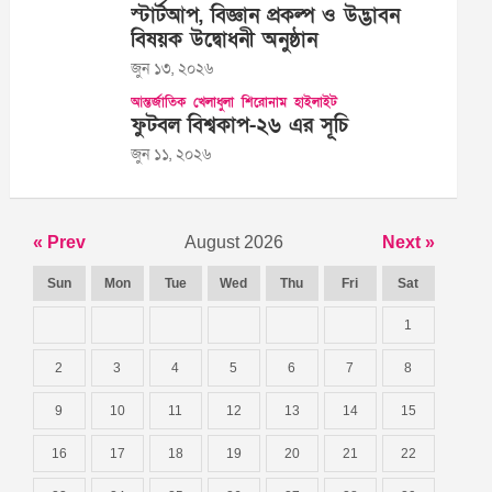
স্টার্টআপ, বিজ্ঞান প্রকল্প ও উদ্ভাবন
বিষয়ক উদ্বোধনী অনুষ্ঠান
জুন ১৩, ২০২৬
আন্তর্জাতিক
খেলাধুলা
শিরোনাম
হাইলাইট
ফুটবল বিশ্বকাপ-২৬ এর সূচি
জুন ১১, ২০২৬
« Prev
August 2026
Next »
Sun
Mon
Tue
Wed
Thu
Fri
Sat
1
2
3
4
5
6
7
8
9
10
11
12
13
14
15
16
17
18
19
20
21
22