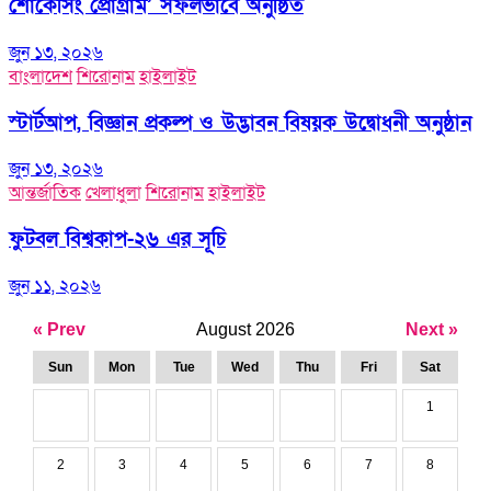
শোকেসিং প্রোগ্রাম’ সফলভাবে অনুষ্ঠিত
জুন ১৩, ২০২৬
বাংলাদেশ
শিরোনাম
হাইলাইট
স্টার্টআপ, বিজ্ঞান প্রকল্প ও উদ্ভাবন বিষয়ক উদ্বোধনী অনুষ্ঠান
জুন ১৩, ২০২৬
আন্তর্জাতিক
খেলাধুলা
শিরোনাম
হাইলাইট
ফুটবল বিশ্বকাপ-২৬ এর সূচি
জুন ১১, ২০২৬
« Prev
August 2026
Next »
Sun
Mon
Tue
Wed
Thu
Fri
Sat
1
2
3
4
5
6
7
8