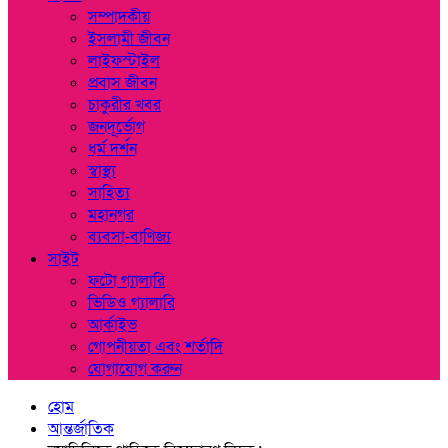
সম্পাদকীয়
ইসলামী জীবন
লাইফস্টাইল
প্রবাস জীবন
চাকুরীর খবর
জনদূর্ভোগ
ধর্ম দর্শন
স্বাস্থ্য
সাহিত্য
মহানগর
ব্যবসা-বাণিজ্য
সাইট
ফটো গ্যালারি
ভিডিও গ্যালারি
আর্কাইভ
গোপনীয়তা এবং শর্তাদি
যোগাযোগ করুন
হোম
আন্তর্জাতিক