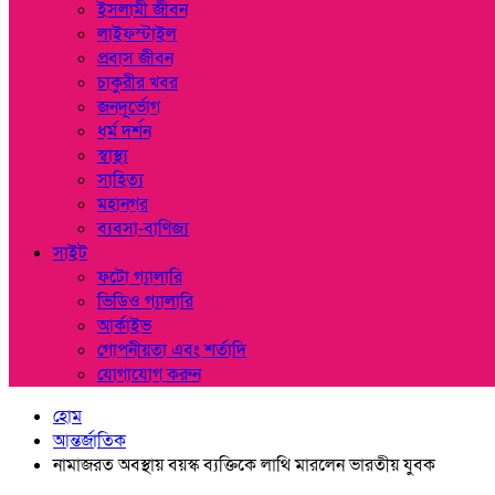
ইসলামী জীবন
লাইফস্টাইল
প্রবাস জীবন
চাকুরীর খবর
জনদূর্ভোগ
ধর্ম দর্শন
স্বাস্থ্য
সাহিত্য
মহানগর
ব্যবসা-বাণিজ্য
সাইট
ফটো গ্যালারি
ভিডিও গ্যালারি
আর্কাইভ
গোপনীয়তা এবং শর্তাদি
যোগাযোগ করুন
হোম
আন্তর্জাতিক
নামাজরত অবস্থায় বয়স্ক ব্যক্তিকে লাথি মারলেন ভারতীয় যুবক