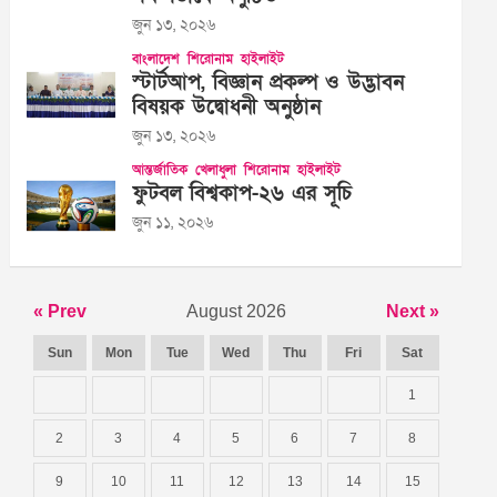
জুন ১৩, ২০২৬
বাংলাদেশ
শিরোনাম
হাইলাইট
স্টার্টআপ, বিজ্ঞান প্রকল্প ও উদ্ভাবন
বিষয়ক উদ্বোধনী অনুষ্ঠান
জুন ১৩, ২০২৬
আন্তর্জাতিক
খেলাধুলা
শিরোনাম
হাইলাইট
ফুটবল বিশ্বকাপ-২৬ এর সূচি
জুন ১১, ২০২৬
« Prev
August 2026
Next »
Sun
Mon
Tue
Wed
Thu
Fri
Sat
1
2
3
4
5
6
7
8
9
10
11
12
13
14
15