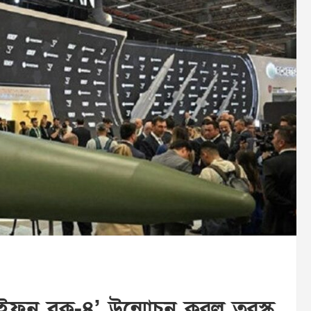
তাইফুন ব্লক-৪’ উন্মোচন করল তুরস্ক