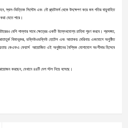
নবাহন, স্থল-ভিত্তিক সিস্টেম এবং নৌ প্ল্যাটফর্ম থেকে উৎক্ষেপণ করে কম গতির বায়ুবাহিত
হার করা যেতে পারে।
ারেরও বেশি পাল্লার সাথে ক্ষেত্রের একটি উল্লেখযোগ্য চাহিদা পূরণ করবে। প্রসঙ্গত,
টার, আতাতুর্ক বিমানবন্দর, ডব্লিউওডব্লিউ হোটেল এবং আতাকয় মেরিনায় একযোগে অনুষ্ঠিত
র সহায়তায় কেএফএ ফেয়ার্স আয়োজিত এই অনুষ্ঠানের বৈশ্বিক যোগাযোগ অংশীদার হিসেবে
িরা আয়োজন করছেন, যেখানে ৪৪টি দেশ স্টল নিয়ে বসেছে।