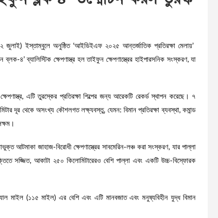
২২ জুলাই) ইস্তাম্বুলে অনুষ্ঠিত ‘আইডিইএফ ২০২৫ আন্তর্জাতিক প্রতিরক্ষা মেলায়’
ন ব্লক-৪’ ব্যালিস্টিক ক্ষেপণাস্ত্র হল তাইফুন ক্ষেপণাস্ত্রের হাইপারসনিক সংস্করণ, যা
 ক্ষেপণাস্ত্র, এটি তুরস্কের প্রতিরক্ষা শিল্পের জন্য আরেকটি রেকর্ড স্থাপন করেছে। ৭
র দূর থেকে অসংখ্য কৌশলগত লক্ষ্যবস্তু, যেমন: বিমান প্রতিরক্ষা ব্যবস্থা, কমান্ড
ে সক্ষম।
কাভুক্ত আটমাকা জাহাজ-বিরোধী ক্ষেপণাস্ত্রের সাবমেরিন-লঞ্চ করা সংস্করণ, যার পাল্লা
্তিতে সজ্জিত, আকাটা ২৫০ কিলোমিটারেরও বেশি পাল্লা এবং একটি উচ্চ-বিস্ফোরক
 নটিক্যাল মাইল (১১৫ মাইল) এর বেশি এবং এটি মানবজাত এবং মনুষ্যবিহীন যুদ্ধ বিমান