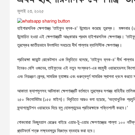
জুলাই ২৩, ২০২৫
হাইপারসনিক ক্ষেপণাস্ত্র ‘তাইফুন ব্লক-৪’ উন্মোচন করেছে তুরস্ক। মঙ্গলবার (
উন্মোচিত হওয়া এই ক্ষেপণাস্ত্রটি আঙ্কারার প্রথম হাইপারসনিক ক্ষেপণাস্ত্র। ‘তাইফু
তুরস্কের জাতীয়ভাবে উৎপাদিত সবচেয়ে দীর্ঘ পাল্লার ব্যালিস্টিক ক্ষেপণাস্ত্র।
প্রতিরক্ষা জায়ান্ট রোকেটসান এক বিবৃতিতে বলেছে, ‘তাইফুন ব্লক-৪’ দীর্ঘ পাল্লার
টনেরও বেশি ওজনের, তাইফুনের এই নতুন সংস্করণ-এর বহুমুখী ওয়ারহেডসহ কিলোমিটা
এবং নিয়ন্ত্রণ কেন্দ্র, সামরিক হ্যাঙ্গার এবং গুরুত্বপূর্ণ সামরিক স্থাপনা ধ্বংস করত
আকাতা ক্যাপসুলসহ আটমাকা ক্ষেপণাস্ত্রটি বর্তমানে তুরস্কের সশস্ত্র বাহিনীর তালি
২৫০ কিলোমিটার (১৫৫ মাইল)। বিবৃতিতে আরও বলা হয়েছে, ‘অত্যাধুনিক প্রযুক
ফ্র্যাগমেন্টেশন ওয়ারহেড দিয়ে ব্লু হোমল্যান্ডের প্রতিরক্ষাকে শক্তিশালী করবে।’
গোকবোরা ভিজ্যুয়াল রেঞ্জের বাইরে এয়ার-টু-এয়ার ক্ষেপণাস্ত্রের পাল্লা ১০০
প্ল্যাটফর্মে শত্রু লক্ষ্যবস্তুর বিরুদ্ধে ব্যবহার করা হবে।