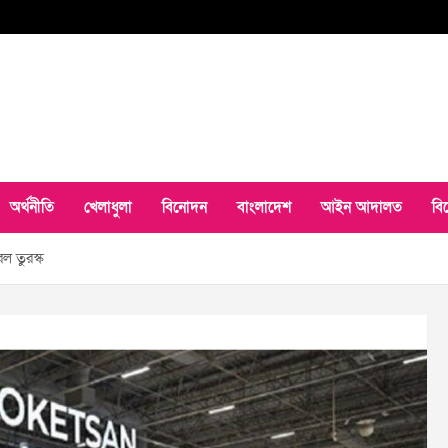
অর্থনীতি
খেলাধুলা
বিনোদন
বাংলাদেশ
আইন আদালত
বি
রল তুরস্ক