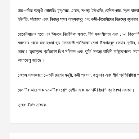
উচ্চ-গতির বহুমুখী লোটারিং যুদ্ধাস্ত্র, এরেন, সশস্ত্র ইউএভি, হেলিকপ্টার, স্থল যা
ইউনিট, সাঁজোয়া এবং নিরস্ত্র স্থল লক্ষ্যবস্তু এবং কর্মী-বিরোধীদের বিরুদ্ধে ব্যব
রোকেটসানের মতে, এর উচ্চতর নির্দেশিকা ক্ষমতা, দীর্ঘ সহনশীলতা এবং ১০০ কিলোমিট
মঙ্গলবার থেকে শুরু হওয়া ছয় দিনব্যাপী প্রতিরক্ষা মেলা ইস্তাম্বুল ফেয়ার সেন্
হচ্ছে। তুরস্কের প্রতিরক্ষা শিল্প সচিবাল এবং তুর্কি সশস্ত্র বাহিনী ফাউন্ডেশনে
আনাদোলু রয়েছে।
১৭তম সংস্করণে ১০৩টি দেশের মন্ত্রী, কর্মী প্রধান, কমান্ডার এবং শীর্ষ প্রতিনিধ
মেলাটির আয়োজক ৯০০টিরও বেশি দেশীয় এবং ৪০০টি বিদেশি প্রতিরক্ষা সংস্থা।
সূত্র: ইয়ান সাফাক
Post