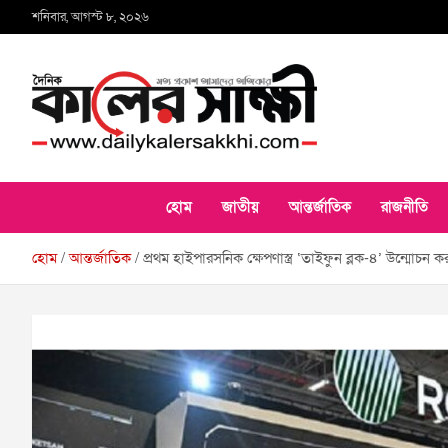
Skip
শনিবার, আগস্ট ৮, ২০২৬
to
content
কালের সাক্ষী
হোম
জাতীয়
আন্তর্জাতিক
রাজনীতি
হোম
আন্তর্জাতিক
প্রথম হাইপারসনিক ক্ষেপণাস্ত্র ‘তাইফুন ব্লক-৪’ উন্মোচন ক