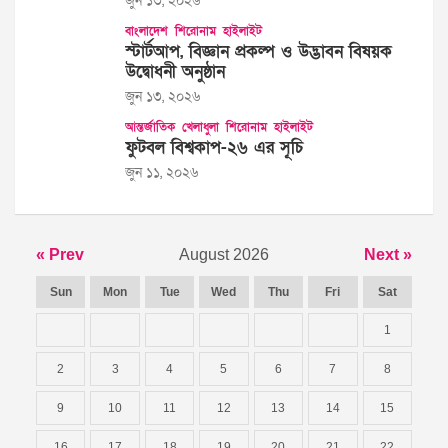
জুন ১৩, ২০২৬
বাংলাদেশ
শিরোনাম
হাইলাইট
স্টার্টআপ, বিজ্ঞান প্রকল্প ও উদ্ভাবন বিষয়ক
উদ্বোধনী অনুষ্ঠান
জুন ১৩, ২০২৬
আন্তর্জাতিক
খেলাধুলা
শিরোনাম
হাইলাইট
ফুটবল বিশ্বকাপ-২৬ এর সূচি
জুন ১১, ২০২৬
« Prev
August 2026
Next »
Sun
Mon
Tue
Wed
Thu
Fri
Sat
1
2
3
4
5
6
7
8
9
10
11
12
13
14
15
16
17
18
19
20
21
22