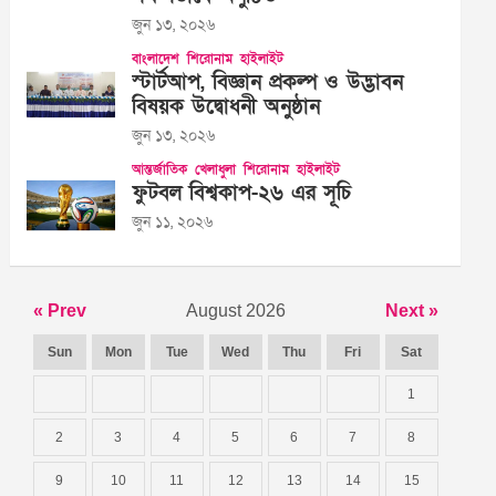
জুন ১৩, ২০২৬
বাংলাদেশ
শিরোনাম
হাইলাইট
স্টার্টআপ, বিজ্ঞান প্রকল্প ও উদ্ভাবন
বিষয়ক উদ্বোধনী অনুষ্ঠান
জুন ১৩, ২০২৬
আন্তর্জাতিক
খেলাধুলা
শিরোনাম
হাইলাইট
ফুটবল বিশ্বকাপ-২৬ এর সূচি
জুন ১১, ২০২৬
« Prev
August 2026
Next »
Sun
Mon
Tue
Wed
Thu
Fri
Sat
1
2
3
4
5
6
7
8
9
10
11
12
13
14
15