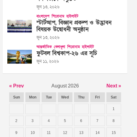
জুন ১৩, ২০২৬
বাংলাদেশ
শিরোনাম
হাইলাইট
স্টার্টআপ, বিজ্ঞান প্রকল্প ও উদ্ভাবন
বিষয়ক উদ্বোধনী অনুষ্ঠান
জুন ১৩, ২০২৬
আন্তর্জাতিক
খেলাধুলা
শিরোনাম
হাইলাইট
ফুটবল বিশ্বকাপ-২৬ এর সূচি
জুন ১১, ২০২৬
« Prev
August 2026
Next »
Sun
Mon
Tue
Wed
Thu
Fri
Sat
1
2
3
4
5
6
7
8
9
10
11
12
13
14
15