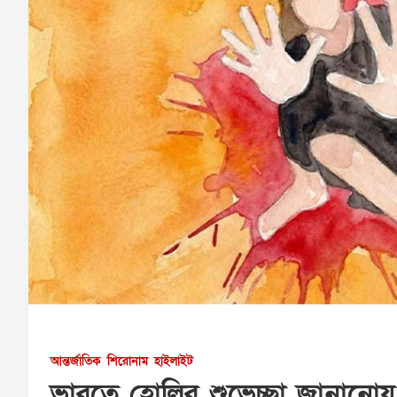
আন্তর্জাতিক
শিরোনাম
হাইলাইট
ভারতে হোলির শুভেচ্ছা জানানোয