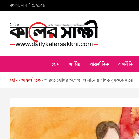
Skip
বুধবার, আগস্ট ৫, ২০২৬
to
content
কালের সাক্ষী
হোম
জাতীয়
আন্তর্জাতিক
রাজনীতি
হোম
আন্তর্জাতিক
ভারতে হোলির শুভেচ্ছা জানানোয় দলিত যুবককে হত্যা