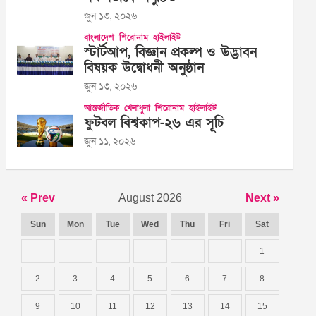
জুন ১৩, ২০২৬
বাংলাদেশ
শিরোনাম
হাইলাইট
স্টার্টআপ, বিজ্ঞান প্রকল্প ও উদ্ভাবন
বিষয়ক উদ্বোধনী অনুষ্ঠান
জুন ১৩, ২০২৬
আন্তর্জাতিক
খেলাধুলা
শিরোনাম
হাইলাইট
ফুটবল বিশ্বকাপ-২৬ এর সূচি
জুন ১১, ২০২৬
« Prev
August 2026
Next »
Sun
Mon
Tue
Wed
Thu
Fri
Sat
1
2
3
4
5
6
7
8
9
10
11
12
13
14
15