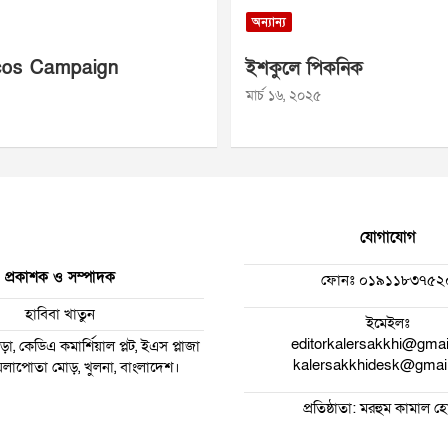
অন্যান্য
os Campaign
ইশকুলে পিকনিক
মার্চ ১৬, ২০২৫
যোগাযোগ
প্রকাশক ও সম্পাদক
ফোনঃ
০১৯১১৮৩৭৫২
হাবিবা খাতুন
ইমেইলঃ
editorkalersakkhi@gma
া, কেডিএ কমার্শিয়াল প্লট, ইএস প্লাজা
kalersakkhidesk@gmai
 ময়লাপোতা মোড়, খুলনা, বাংলাদেশ।
প্রতিষ্ঠাতা: মরহুম কামাল 