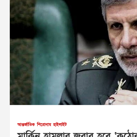
আন্তর্জাতিক
শিরোনাম
হাইলাইট
মার্কিন হামলার জবাব হবে ‘কঠো