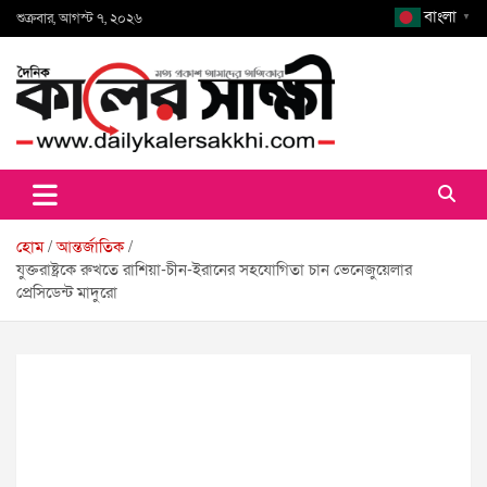
Skip
বাংলা
শুক্রবার, আগস্ট ৭, ২০২৬
▼
to
content
কালের সাক্ষী
হোম
আন্তর্জাতিক
যুক্তরাষ্ট্রকে রুখতে রাশিয়া-চীন-ইরানের সহযোগিতা চান ভেনেজুয়েলার
প্রেসিডেন্ট মাদুরো