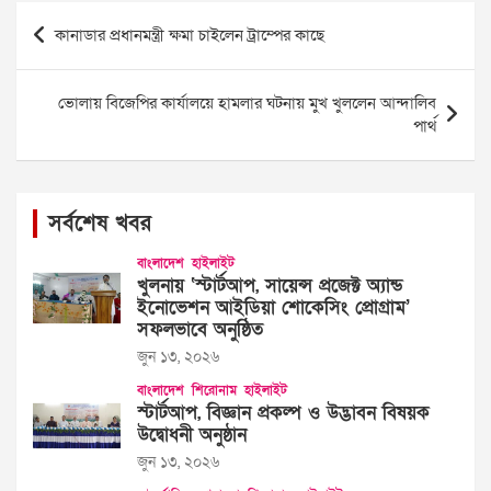
Post
কানাডার প্রধানমন্ত্রী ক্ষমা চাইলেন ট্রাম্পের কাছে
navigation
ভোলায় বিজেপির কার্যালয়ে হামলার ঘটনায় মুখ খুললেন আন্দালিব
পার্থ
সর্বশেষ খবর
বাংলাদেশ
হাইলাইট
খুলনায় ‘স্টার্টআপ, সায়েন্স প্রজেক্ট অ্যান্ড
ইনোভেশন আইডিয়া শোকেসিং প্রোগ্রাম’
সফলভাবে অনুষ্ঠিত
জুন ১৩, ২০২৬
বাংলাদেশ
শিরোনাম
হাইলাইট
স্টার্টআপ, বিজ্ঞান প্রকল্প ও উদ্ভাবন বিষয়ক
উদ্বোধনী অনুষ্ঠান
জুন ১৩, ২০২৬