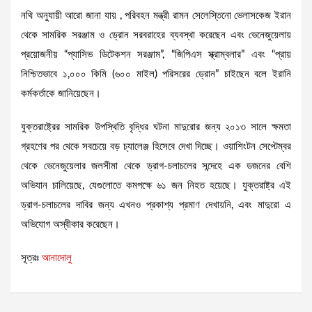
নথি অনুযায়ী আরো জানা যায় , পরিবহন মন্ত্রী রামন সেলেস্তিনো ভেলাসকেজ ইরান
থেকে সামরিক সরঞ্জাম ও ড্রোন সরবরাহের ব্যবস্থা করেছেন এবং ভেনেজুয়েলায়
প্রয়োজনীয় “প্যাসিভ ডিটেকশন সরঞ্জাম”, “জিপিএস স্ক্রাম্বলার” এবং “প্রায়
নিশ্চিতভাবে ১,০০০ কিমি (৬০০ মাইল) পরিসরের ড্রোন” চাইছেন বলে ইরানি
কর্মকর্তাকে জানিয়েছেন।
যুক্তরাষ্ট্রের সামরিক উপস্থিতি বৃদ্ধির ঘটনা মাদুরোর জন্য ২০১৩ সালে ক্ষমতা
গ্রহণের পর থেকে সবচেয়ে বড় চ্যালেঞ্জ হিসেবে দেখা দিচ্ছে। ওয়াশিংটন সেপ্টেম্বর
থেকে ভেনেজুয়েলার জলসীমা থেকে ড্রাগ-চলাচলের সন্দেহে এক ডজনের বেশি
অভিযান চালিয়েছে, যেগুলোতে কমপক্ষে ৬১ জন নিহত হয়েছে। যুক্তরাষ্ট্র এই
ড্রাগ-চলাচলের দাবির জন্য এখনও প্রকাশ্য প্রমাণ দেখায়নি, এবং মাদুরো এ
অভিযোগ অস্বীকার করেছেন।
সূত্রঃ
আনাদোলু