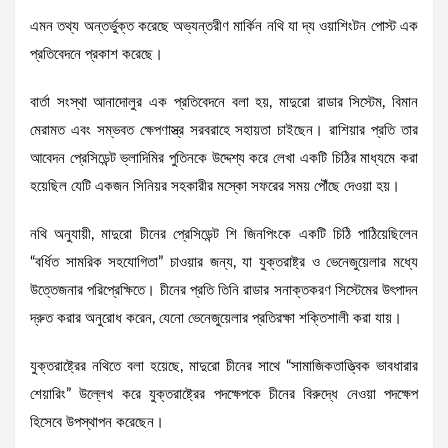
এমন তথ্য অন্তর্ভুক্ত করেছে অভ্যন্তরীণ মার্কিন নথি যা দ্য ওয়াশিংটন পোস্ট এক
প্রতিবেদনে প্রকাশ করেছে।
বার্তা সংস্থা আনাদোলুর এক প্রতিবেদনে বলা হয়, মাদুরো রাডার সিস্টেম, বিমান
মেরামত এবং সম্ভবত ক্ষেপণাস্ত্র সরবরাহে সহায়তা চাইছেন। রাশিয়ার প্রতি তার
আবেদন প্রেসিডেন্ট ভ্লাদিমির পুতিনকে উদ্দেশ্য করে লেখা একটি চিঠির মাধ্যমে করা
হয়েছিল যেটি একজন সিনিয়র সহকারীর মস্কো সফরের সময় পৌঁছে দেওয়া হয়।
নথি অনুযায়ী, মাদুরো চীনের প্রেসিডেন্ট শি জিনপিংকে একটি চিঠি পাঠিয়েছিলেন
“বর্ধিত সামরিক সহযোগিতা” চাওয়ার জন্য, যা যুক্তরাষ্ট্র ও ভেনেজুয়েলার মধ্যে
উত্তেজনার পরিপ্রেক্ষিতে। চীনের প্রতি তিনি রাডার সনাক্তকরণ সিস্টেমের উৎপাদন
দ্রুত করার অনুরোধ করেন, যেনো ভেনেজুয়েলার প্রতিরক্ষা শক্তিশালী করা যায়।
যুক্তরাষ্ট্রের নথিতে বলা হয়েছে, মাদুরো চীনের সাথে “সামাজিকতাত্ত্বিক ভাবধারার
শেয়ারিং” উল্লেখ করে যুক্তরাষ্ট্রের পদক্ষেপকে চীনের বিরুদ্ধে নেওয়া পদক্ষেপ
হিসেবে উপস্থাপন করেছেন।