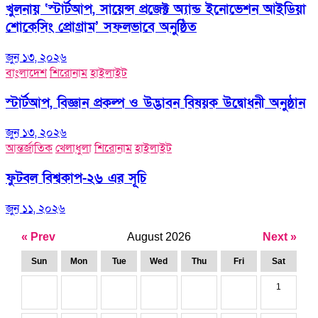
খুলনায় ‘স্টার্টআপ, সায়েন্স প্রজেক্ট অ্যান্ড ইনোভেশন আইডিয়া
শোকেসিং প্রোগ্রাম’ সফলভাবে অনুষ্ঠিত
জুন ১৩, ২০২৬
বাংলাদেশ
শিরোনাম
হাইলাইট
স্টার্টআপ, বিজ্ঞান প্রকল্প ও উদ্ভাবন বিষয়ক উদ্বোধনী অনুষ্ঠান
জুন ১৩, ২০২৬
আন্তর্জাতিক
খেলাধুলা
শিরোনাম
হাইলাইট
ফুটবল বিশ্বকাপ-২৬ এর সূচি
জুন ১১, ২০২৬
« Prev
August 2026
Next »
Sun
Mon
Tue
Wed
Thu
Fri
Sat
1