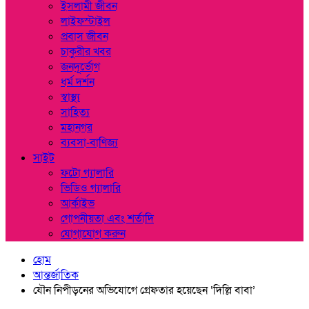
ইসলামী জীবন
লাইফস্টাইল
প্রবাস জীবন
চাকুরীর খবর
জনদূর্ভোগ
ধর্ম দর্শন
স্বাস্থ্য
সাহিত্য
মহানগর
ব্যবসা-বাণিজ্য
সাইট
ফটো গ্যালারি
ভিডিও গ্যালারি
আর্কাইভ
গোপনীয়তা এবং শর্তাদি
যোগাযোগ করুন
হোম
আন্তর্জাতিক
যৌন নিপীড়নের অভিযোগে গ্রেফতার হয়েছেন ‘দিল্লি বাবা’