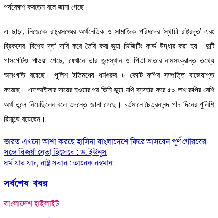
পর্যবেক্ষণ করতেন বলে জানা গেছে।
এ ছাড়া, নিজেকে রাষ্ট্রসঙ্ঘের অর্থনৈতিক ও সামাজিক পরিষদের ‘স্থায়ী রাষ্ট্রদূত’ এবং
ব্রিকসের ‘বিশেষ দূত’ দাবি করে তৈরি করা ভুয়া ভিজিটিং কার্ড উদ্ধার করা হয়। দুটি
পাসপোর্টও পাওয়া গেছে, যেখানে তার জন্মস্থান ও পিতা-মাতার নামসংক্রান্ত তথ্যে
অসংগতি রয়েছে। পুলিশ ইতিমধ্যে ধর্মগুরুর ৮ কোটি রুপির সম্পত্তি বাজেয়াপ্ত
করেছে। এফআইআর দায়ের হওয়ার পর তিনি ভুয়া নথি ব্যবহার করে ৫০ লাখ রুপির বেশি
অর্থ তুলে নিয়েছিলেন বলে তদন্তে জানা গেছে। বর্তমানে চৈত্রনানন্দ পাঁচ দিনের পুলিশি
রিমান্ডে রয়েছেন।
Post
ভারত এখনো আশা করছে হাসিনা বাংলাদেশে ফিরে আসবেন পূর্ণ গৌরবের
সঙ্গে বিজয়ী নেতা হিসেবে : ড. ইউনূস
navigation
ধর্ম যার যার, রাষ্ট্র সবার : তারেক রহমান
সর্বশেষ খবর
বাংলাদেশ
হাইলাইট