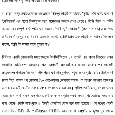
যৌনসঙ্গী জোগাড় করে দেওয়ার চেষ্টা করছেন।
এ ছাড়া, অন্য চ্যাটগুলোতে ধর্মগুরুকে বিভিন্ন ছাত্রীকে বারবার ‘সুইটি বেবি ডটার ডল’ বা
‘বেবিইইই’ এর মতো শিশুসুলভ শব্দে সম্বোধন করতে দেখা গেছে। তিনি দিনে ও গভীর
রাতেও আবেশপূর্ণ বার্তা পাঠাতেন, যেমন—‘বেবি তুমি কোথায়?’ (রাত ১১: ৫৯) এবং ‘গুড
মর্নিং বেবি’ (দুপুর ১২: ৪০)। এমনকি, একটি চ্যাটে তিনি এক ছাত্রীকে সরাসরি জিজ্ঞেস
করেন, ‘তুমি কি আমার সঙ্গে ঘুমাবে না?’
দিল্লির একটি বেসরকারি ম্যানেজমেন্ট ইনস্টিটিউটের ১৭ ছাত্রী এই বাবার বিরুদ্ধে যৌন
হয়রানির অভিযোগ আনেন। গত আগস্টে এফআইআর দায়ের হওয়ার পর থেকেই
চৈত্রনানন্দ পলাতক ছিলেন। দীর্ঘ প্রায় দুই মাস বৃন্দাবন, মথুরা ও আগ্রার ছোট হোটেলে গা
ঢাকা দিয়ে থাকার পর রোববার (২৯ সেপ্টেম্বর) ভোররাত সাড়ে ৩টা নাগাদ আগ্রার তাজগঞ্জ
এলাকার একটি হোটেল থেকে তাকে গ্রেফতার করা হয়। পুলিশ জানিয়েছে, গ্রেফতারের
সময় তিনি ‘পার্থ সারথি’ ছদ্মনামে একটি কক্ষে অবস্থান করছিলেন। গ্রেফতারের সময় তার
কাছ থেকে একটি আইপ্যাড ও তিনটি মোবাইল ফোন জব্দ করা হয়েছে। এর মধ্যে একটি
ফোন দিয়ে তিনি তাঁর প্রতিষ্ঠানের সিসিটিভি ক্যামেরা ও হোস্টেলের দৃশ্য দূর থেকে